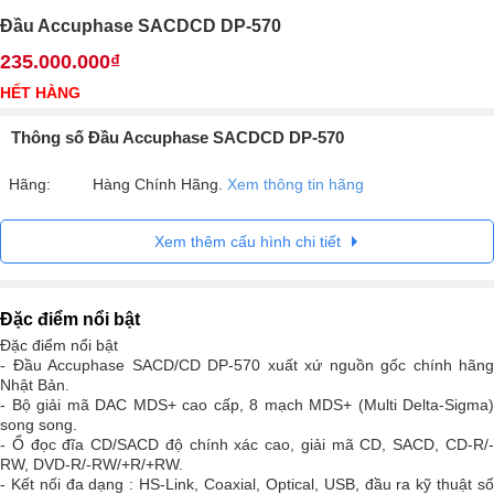
Đầu Accuphase SACDCD DP-570
235.000.000₫
HẾT HÀNG
Thông số Đầu Accuphase SACDCD DP-570
Hãng:
Hàng Chính Hãng.
Xem thông tin hãng
Xem thêm cấu hình chi tiết
Đặc điểm nổi bật
Đặc điểm nổi bật
- Đầu Accuphase SACD/CD DP-570 xuất xứ nguồn gốc chính hãng
Nhật Bản.
- Bộ giải mã DAC MDS+ cao cấp, 8 mạch MDS+ (Multi Delta-Sigma)
song song.
- Ổ đọc đĩa CD/SACD độ chính xác cao, giải mã CD, SACD, CD-R/-
RW, DVD-R/-RW/+R/+RW.
- Kết nối đa dạng : HS-Link, Coaxial, Optical, USB, đầu ra kỹ thuật số