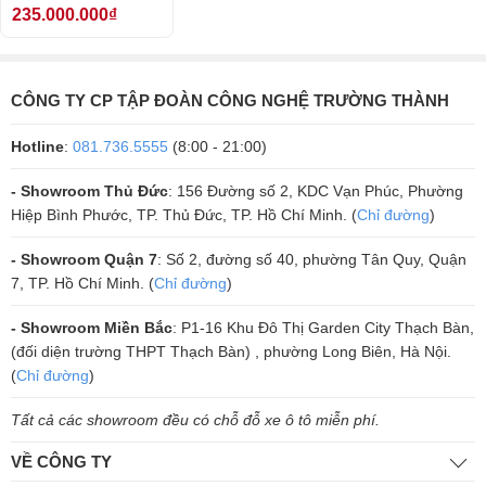
235.000.000₫
Mặt sau của Đầu Accuphase SACD/CD DP-570 là hệ thống cổng kết
nối, đường ra vào các tín hiệu và thông số cơ bản cho người dùng dễ
dàng nắm bắt, phối ghép với các thiết bị âm thanh khác.
CÔNG TY CP TẬP ĐOÀN CÔNG NGHỆ TRƯỜNG THÀNH
Mua Thiết bị âm thanh ở đâu uy tín nhất?
Hotline
:
081.736.5555
(8:00 - 21:00)
Thị trường mua sắm thiết bị âm thanh hiện nay có rất nhiều đơn vị
cung cấp, cùng nhiều thương hiệu trong và ngoài nước.
Trường
- Showroom Thủ Đức
: 156 Đường số 2, KDC Vạn Phúc, Phường
Thành Audio
một thương hiệu uy tín hàng đầu, với nhiều năm kinh
Hiệp Bình Phước, TP. Thủ Đức, TP. Hồ Chí Minh. (
Chỉ đường
)
nghiệm trong lĩnh vực hoạt động âm thanh. Luôn tự hào là đơn vị
- Showroom Quận 7
: Số 2, đường số 40, phường Tân Quy, Quận
cung cấp và phân phối những thiết bị âm thanh hiện đại hàng đầu. Địa
7, TP. Hồ Chí Minh. (
Chỉ đường
)
chỉ vô cùng tin cậy cho mọi khách hàng đang có nhu cầu mua sắm các
thiết bị âm thanh bộ dàn karaoke với mọi phân khúc...
- Showroom Miền Bắc
: P1-16 Khu Đô Thị Garden City Thạch Bàn,
(đối diện trường THPT Thạch Bàn) , phường Long Biên, Hà Nội.
Chúng tôi luôn mang lại cho khách hàng những thiết bị âm thanh hiện
(
Chỉ đường
)
đại, công nghệ tiên tiến cùng nhiều dịch vụ vô cùng tiện lợi. Những lợi
ích khi các quý khách hàng mua dàn karaoke tại
Trường Thành
Tất cả các showroom đều có chỗ đỗ xe ô tô miễn phí.
Audio
:
VỀ CÔNG TY
+ Hậu mãi số 1 Việt Nam bảo hành lên tới 5 năm, 1 đổi 1 trong 30