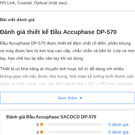
HS-Link, Coaxial, Optical (mặt sau)...
Bài viết đánh giá
Đánh giá thiết kế Đầu Accuphase DP-570
Đầu Accuphase DP-570 được thiết kế đậm chất cổ điển, phần khung
vỏ máy được làm từ kim loại cao cấp, chắc chắn và bền bỉ. Lớp vỏ mịn
tay, hạn chế lưu lại dấu vân tay khi sử dụng.
Thiết bị có khả năng di chuyển linh hoạt, bố trí dễ dàng với nhiều
không gian với việc được chú trọng, tính toán kỹ lưỡng kích thước sản
phẩm ở chiều rộng, cao, sâu lần lượt là 465 x 151 x 393 mm và trọng
lượng 19 kg.
Xem thêm
Đánh giá Đầu Accuphase SACDCD DP-570
★
0 đánh giá
5
★
0 đánh giá
4