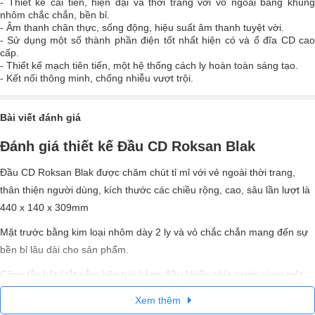
- Thiết kế cải tiến, hiện đại và thời trang với vỏ ngoài bằng khung
nhôm chắc chắn, bền bỉ.
- Âm thanh chân thực, sống động, hiệu suất âm thanh tuyệt vời.
- Sử dụng một số thành phần điện tốt nhất hiện có và ổ đĩa CD cao
cấp.
- Thiết kế mạch tiên tiến, một hệ thống cách ly hoàn toàn sáng tạo.
- Kết nối thông minh, chống nhiễu vượt trội.
Bài viết đánh giá
Đánh giá thiết kế Đầu CD Roksan Blak
Đầu CD Roksan Blak được chăm chút tỉ mỉ với vẻ ngoài thời trang,
thân thiện người dùng, kích thước các chiều rộng, cao, sâu lần lượt là
440 x 140 x 309mm
Mặt trước bằng kim loại nhôm dày 2 ly và vỏ chắc chắn mang đến sự
bền bỉ lâu dài cho sản phẩm.
Công tắc bật / tắt nằm bên trái bảng điều khiển phía trước cùng một
màn hình rõ ràng giúp bạn dễ dàng theo dõi thông tin về đĩa CD của
Xem thêm
mình. Một mảng gồm năm nút bạc giúp điều khiển hầu hết tất cả các