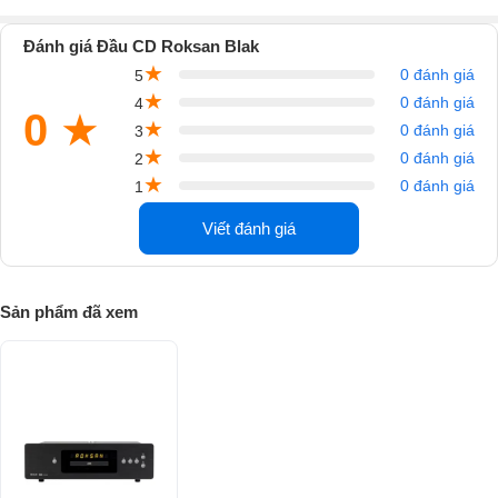
chức năng xử lý theo dõi.
Đánh giá Đầu CD Roksan Blak
Màn hình có thể điều chỉnh độ sáng rõ ràng nên bạn sẽ không bị phân
★
0 đánh giá
5
tâm ở mức ánh sáng thấp hơn. Hộc đĩa của đầu CD này được thiết kế
★
0 đánh giá
4
nằm phía dưới cùng và tiếp xúc sát với sườn máy bên dưới, tạo một
0
★
★
0 đánh giá
3
trọng lực cân bằng, giúp hộc đĩa ít bị rung lắc khi hoạt động. Các bộ
★
0 đánh giá
2
phận được gia cố và chống rung cộng hưởng làm ảnh hưởng đến mắt
★
0 đánh giá
1
đọc, giúp mắt lấy thông tin từ đĩa một cách chính xác.
Viết đánh giá
Đánh giá chất lượng Đầu CD Roksan Blak
Chất lượng âm thanh tốt nhất
Sản phẩm đã xem
Cùng với vẻ ngoài hoàn thiện tuyệt vời thì Đầu CD Roksan Blak cũng
được đánh giá là có chất lượng âm thanh tốt nhất trên thị trường, cung
cấp hiệu suất âm thanh cao cấp nhất quán.
Micro chi tiết và độ sâu của âm trường được hòa trộn với sự ấm áp và
âm nhạc đặc biệt giao tiếp trực tiếp với người nghe.
Đầu CD Roksan Blak cho bạn trải nghiệm nghe nhạc trực tuyến dễ