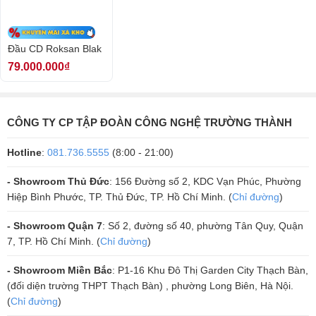
dàng và đơn giản hơn bao giờ hết với một chiếc đầu CD chất lượng
như thế này. Blak rất chính xác đến mức mà giờ đây bạn có thể nghe
thấy những sợi dây riêng lẻ, hơi thở của một ca sĩ giữa những nốt
Đầu CD Roksan Blak
nhạc và thậm chí là tiếng ồn tinh tế trong studio.
79.000.000₫
Nhờ các thành phần chất lượng hàng đầu được sử dụng, nó cũng
cung cấp một âm thanh mạnh mẽ, năng động giúp cho các dịch vụ
phát trực tuyến và thậm chí các trình phát nhạc CD ít hơn được nén.
CÔNG TY CP TẬP ĐOÀN CÔNG NGHỆ TRƯỜNG THÀNH
Trang bị chất lượng cao
Hotline
:
081.736.5555
(8:00 - 21:00)
Đầu CD Roksan Blak có điểm nổi bật bao gồm một khung gầm chống
- Showroom Thủ Đức
: 156 Đường số 2, KDC Vạn Phúc, Phường
cộng hưởng và cơ chế vận chuyển hoàn toàn bị cô lập ngăn chặn sự
Hiệp Bình Phước, TP. Thủ Đức, TP. Hồ Chí Minh. (
Chỉ đường
)
rung động được truyền đến vận chuyển laser tinh vi.
- Showroom Quận 7
: Số 2, đường số 40, phường Tân Quy, Quận
Đồng hồ chính siêu chính xác đảm bảo mức độ thấp nhất của jitter,
7, TP. Hồ Chí Minh. (
Chỉ đường
)
tạo ra âm thanh thuần khiết và tự nhiên.
- Showroom Miền Bắc
: P1-16 Khu Đô Thị Garden City Thạch Bàn,
(đối diện trường THPT Thạch Bàn) , phường Long Biên, Hà Nội.
(
Chỉ đường
)