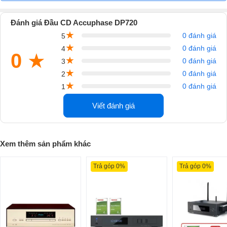
Accuphase DP720 được chế tác từ vỏ gỗ cao cấp bóng loáng tạo sự
thu hút cho người dùng từ cái nhìn đầu tiên.
Đánh giá Đầu CD Accuphase DP720
★
0 đánh giá
5
★
0 đánh giá
4
0
★
★
0 đánh giá
3
★
0 đánh giá
2
★
0 đánh giá
1
Viết đánh giá
Xem thêm sản phẩm khác
Trả góp 0%
Trả góp 0%
Mặt trước được bố trí màn hình LCD hiển thị tên thương hiệu
"Accuphase" ở chính giữa, các thông số và quá trình hoạt động của
thiết bị. Hệ thống các nút bấm, điều chỉnh được bố trí khoa học, logic
đầy đủ chú thích bằng chữ cho người dùng điều khiển dễ dàng và trơn
tru.