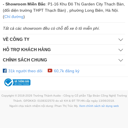
- Showroom Miền Bắc
: P1-16 Khu Đô Thị Garden City Thạch Bàn,
(đối diện trường THPT Thạch Bàn) , phường Long Biên, Hà Nội.
(
Chỉ đường
)
Hệ thống mạch sắp xếp khoa học
Tất cả các showroom đều có chỗ đỗ xe ô tô miễn phí.
Các hệ thống, linh kiện của đầu phát CD Accuphase DP720 được thiết
VỀ CÔNG TY
kế riêng biệt và khoa học hạn chế tác động đến nhau gây nhiễu tín
HỖ TRỢ KHÁCH HÀNG
hiệu. Bên phải hệ thống bo mạch là mạch kỹ thuật số và chip DAC.
Mạch Analog nằm bên trái dưới khu cấp nguồn của máy, bo mạch điều
CHÍNH SÁCH CHUNG
khiển được bố trí bên phải của ổ đĩa SA-CD. Ngăn cách giữa các bo
31k người theo dõi
60,7k đăng ký
mạch là các tấm kim loại đem đến cho đầu CD Accuphase DP720 có
thể lọc nhiễu điện từ cho quá trình xử lý hệ thống bo mạch chắc chắn
hơn.
Copyright © 2018-2026 Trường Thành Audio - Công ty Cổ phần Tập Đoàn Công Nghệ Trường
Thành. GPDKKD: 0108322570 do sở KH & ĐT TP.HN cấp ngày 13/06/2018.
Người chịu trách nhiệm nội dung: Phan Thị Trúc My.
Xem chính sách sử dụng web