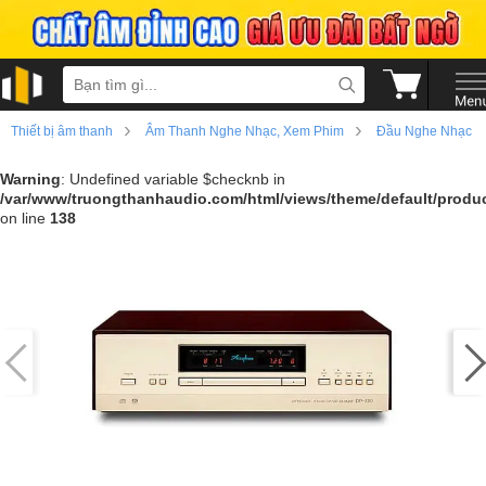
›
›
Thiết bị âm thanh
Âm Thanh Nghe Nhạc, Xem Phim
Đầu Nghe Nhạc
Warning
: Undefined variable $checknb in
/var/www/truongthanhaudio.com/html/views/theme/default/produc
on line
138
›