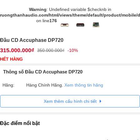
Warning
: Undefined variable $checknb in
truongthanhaudio.com/html/views/theme/default/product/mobile/d
on line
176
Đầu CD Accuphase DP720
315.000.000₫
350.000.000₫
-10%
HẾT HÀNG
Thông số Đầu CD Accuphase DP720
Hãng:
Hàng Chính Hãng.
Xem thông tin hãng
Xem thêm cấu hình chi tiết
Đặc điểm nổi bật