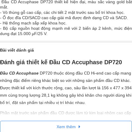
Đầu CD Accuphase DP720 thiết kế hiện đại, màu sắc vàng gold bắt
mắt.
- Vỏ thùng gỗ cao cấp, các chi tiết 2 mặt trước sau bố trí khoa học.
- Ổ đọc đĩa CD/SACD cao cấp giải mã được định dạng CD và SACD.
- Hệ thống mạch sắp xếp khoa học.
- Bộ cấp nguồn hoạt động mạnh mẽ với 2 biến áp 2 kênh, mức điện
dung đạt 15.000 μF/25 V.
Bài viết đánh giá
Đánh giá thiết kế Đầu CD Accuphase DP720
Đầu CD Accuphase
DP720 thuộc dòng đầu CD Hi-end cao cấp mang
những đặc điểm riêng khác biệt so với những sản phẩm đầu CD khác.
Được thiết kế với kích thước rộng, cao, sâu lần lượt là 156 x 477 x 394
mm cùng trọng lượng 28,1 kg không gây khó khăn cho người dùng khi
bố trí, đặt sản phẩm tại nhiều vị trí khác nhau.
Phần mặt trước sản phẩm đầu CD được làm từ kim loại nhôm cao cấp
phủ lớp sơn vàng gold tạo tăng tính thẩm mỹ cho sản phẩm khiến
Xem thêm
không gian hiện đại, sang trọng hơn. Vỏ thùng đầu phát CD