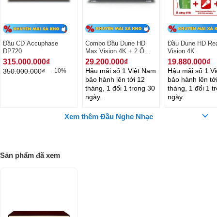
Mặt sau của đầu CD Accuphase DP720 là hệ thống các cổng kết nối,
đường vào ra các tín hiệu cho việc phối ghép sản phẩm trở nên dễ
dàng. Ngoài ra phát Accuphase DP720 còn được thiết kế 4 chân đế
Đầu CD Accuphase
Combo Đầu Dune HD
Đầu Dune HD Re
với một khoảng cách cao vừa đủ, độ bám chắc chắn và hạn chế bám
DP720
Max Vision 4K + 2 Ổ
Vision 4K
Toshiba 4TB S300 - Kết
bụi từ bề mặt tiếp xúc.
315.000.000₫
29.200.000₫
19.880.000₫
nối 2 ổ gắn trong
Hậu mãi số 1 Việt Nam
Hậu mãi số 1 V
350.000.000₫
-10%
bảo hành lên tới 12
bảo hành lên tớ
tháng, 1 đổi 1 trong 30
tháng, 1 đổi 1 t
ngày.
ngày.
Xem thêm Đầu Nghe Nhạc
Sản phẩm đã xem
Đánh giá chất lượng Đầu CD Accuphase DP720