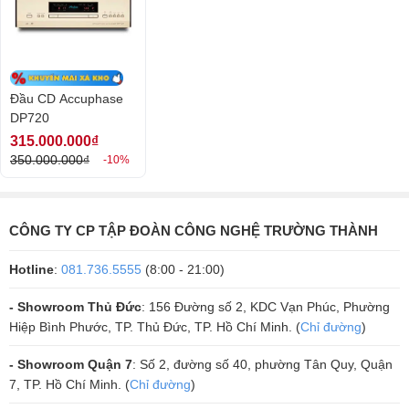
Ổ đọc đĩa CD/SACD cao cấp
Đầu CD Accuphase DP720 được nhà sản xuất Nhật Bản trang bị ổ đĩa
đọc CD/SACD có thể giải mã và trình diễn đĩa ở định dạng CD và
SACD. Đầu phát có bộ đọc đĩa hoạt động với cơ chế tải đĩa siêu tĩnh
Đầu CD Accuphase
nên quá trình hoạt động được diễn ra trơn tru và ổn định.
DP720
315.000.000₫
Ổ đĩa của đầu CD Accuphase DP720 được đặt trong hệ thống khung
350.000.000₫
-10%
đỡ với thiết kế chắc chắn giúp hạn chế độ rung lắc, nhiễu loạn khi sử
dụng. Thiết kế đặc biệt với khay đĩa có nam châm neodymium giúp
quá trình quay đĩa được êm và bền bỉ.
CÔNG TY CP TẬP ĐOÀN CÔNG NGHỆ TRƯỜNG THÀNH
Hotline
:
081.736.5555
(8:00 - 21:00)
- Showroom Thủ Đức
: 156 Đường số 2, KDC Vạn Phúc, Phường
Hiệp Bình Phước, TP. Thủ Đức, TP. Hồ Chí Minh. (
Chỉ đường
)
- Showroom Quận 7
: Số 2, đường số 40, phường Tân Quy, Quận
7, TP. Hồ Chí Minh. (
Chỉ đường
)