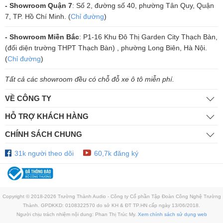
2. Amply Marantz NR1200
- Showroom Quận 7
: Số 2, đường số 40, phường Tân Quy, Quận
7, TP. Hồ Chí Minh. (
Chỉ đường
)
Amply Marantz NR1200 toát lên vẻ bề ngoài với sự đơn giản, cổ điển
nhưng không mất đi sự sang trọng và thanh lịch, góc cạnh được vo
- Showroom Miền Bắc
: P1-16 Khu Đô Thị Garden City Thạch Bàn,
tròn mềm mại mang tính thẩm mỹ cao. Với thiết kế siêu mỏng (slim-
(đối diện trường THPT Thạch Bàn) , phường Long Biên, Hà Nội.
(
Chỉ đường
)
line), đây là mẫu receiver phù hợp với các phòng khách căn hộ hiện
đại, khi được trang bị tất cả tính năng cần thiết cho nhu cầu giải trí
Tất cả các showroom đều có chỗ đỗ xe ô tô miễn phí.
nghe nhìn tại gia.
VỀ CÔNG TY
HỖ TRỢ KHÁCH HÀNG
CHÍNH SÁCH CHUNG
31k người theo dõi
60,7k đăng ký
Copyright © 2018-2026 Trường Thành Audio - Công ty Cổ phần Tập Đoàn Công Nghệ Trường
Thành. GPDKKD: 0108322570 do sở KH & ĐT TP.HN cấp ngày 13/06/2018.
Người chịu trách nhiệm nội dung: Phan Thị Trúc My.
Xem chính sách sử dụng web