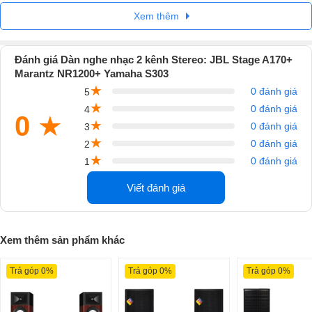
Xem thêm
Đánh giá Dàn nghe nhạc 2 kênh Stereo: JBL Stage A170+
Marantz NR1200+ Yamaha S303
★
0 đánh giá
5
★
0 đánh giá
4
0
★
★
0 đánh giá
3
★
0 đánh giá
2
★
0 đánh giá
1
Viết đánh giá
Xem thêm sản phẩm khác
Cấu hình chi tiết dàn nghe nhạc 2 kênh Stereo
1. Loa JBL STAGE A170
Trả góp 0%
Trả góp 0%
Trả góp 0%
Nổi bật hơn hẳn, Loa nghe nhạc JBL Stage A170 được thiết kế dạng