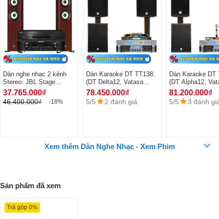
loa đứng hiện đại, tinh tế, sang trọng, có thể bố trí trong không gian
của mình một cách dễ dàng.
Dàn nghe nhạc 2 kênh
Dàn Karaoke DT TT138:
Dàn Karaoke DT 
Stereo: JBL Stage
(DT Delta12, Vatasa
(DT Alpha12, Vat
A170+ Marantz NR1200+
T800, Vatasa V8Pro, DT
T900, Vatasa V8
37.765.000₫
78.450.000₫
81.200.000₫
Yamaha S303
Lion408, DT Sigma115)
Lion406, DT Sig
5/5
2 đánh giá
5/5
3 đánh gi
46.400.000₫
-18%
Xem thêm Dàn Nghe Nhạc - Xem Phim
Sản phẩm đã xem
Trả góp 0%