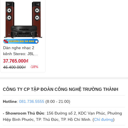
Loa JBL Stage A170
Còn hàng
15.900.000₫
/5
0 đánh giá
0
Đặc điểm nổi bật
Dàn nghe nhạc 2
- Loa JBL Stage A170 dòng loa nghe nhạc, dáng cột, chính hãng
kênh Stereo: JBL
Mỹ.
Stage A170+ Marantz
37.765.000₫
- 3 loa, 2.5 đường tiếng đáp ứng nhu cầu xem phim, nghe nhạc
NR1200+ Yamaha
46.400.000₫
-18%
hoàn hảo.
S303
- Khuyến nghị phối ghép với amply khuếch đại công suất 20-200W
- Dải tần đáp ứng 44hz - 40khz tái tạo đầy đủ âm thanh các dải
tần.
CÔNG TY CP TẬP ĐOÀN CÔNG NGHỆ TRƯỜNG THÀNH
- Phối ghép dễ dàng.
Hotline
:
081.736.5555
(8:00 - 21:00)
XEM CHI TIẾT
- Showroom Thủ Đức
: 156 Đường số 2, KDC Vạn Phúc, Phường
Hiệp Bình Phước, TP. Thủ Đức, TP. Hồ Chí Minh. (
Chỉ đường
)