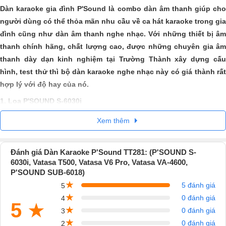
Dàn karaoke gia đình P'Sound là combo dàn âm thanh giúp cho
người dùng có thể thỏa mãn nhu cầu về ca hát karaoke trong gia
đình cũng như dàn âm thanh nghe nhạc. Với những thiết bị âm
thanh chính hãng, chất lượng cao, được những chuyên gia âm
thanh dày dạn kinh nghiệm tại Trường Thành xây dựng cấu
hình, test thử thì bộ dàn karaoke nghe nhạc này có giá thành rất
hợp lý với độ hay của nó.
1.
Loa P'SOUND S-6030i
Loa toàn dải P'SOUND S-6030i được trang bị loa tần số cao dạng nén
Xem thêm
(compression driver) có vòm loa bằng hợp kim titanium siêu cứng, kết
hợp họng còi dài với miệng thoát lớn, giúp dải âm cao giàu chi tiết âm
Đánh giá Dàn Karaoke P'Sound TT281: (P'SOUND S-
thanh được đẩy đi xa hơn. Đồng thời, loa tần số thấp (woofer) có nón
6030i, Vatasa T500, Vatasa V6 Pro, Vatasa VA-4600,
loa kích thước lớn với thiết kế đạt độ nhạy cao, sở hữu cuộn dây âm
P'SOUND SUB-6018)
công suất cao giúp thể hiện dải trung trầm dày, có lực và độ phủ âm
★
5 đánh giá
5
rộng.
★
0 đánh giá
4
5
★
★
0 đánh giá
3
★
0 đánh giá
2