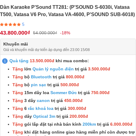
Dàn Karaoke P'Sound TT281: (P'SOUND S-6030i, Vatasa
T500, Vatasa V6 Pro, Vatasa VA-4600, P'SOUND SUB-6018)
5
43.800.000₫
54.000.000₫
-18%
Khuyến mãi
Giá và khuyến mãi dự kiến áp dụng đến 23:00 15/08
Quà tặng
13.500.000đ
khi mua combo:
Tặng
lớn
Quản lý nguồn điện
trị giá
3.500.000đ
Tặng
bộ
Bluetooth
trị giá
800.000đ
Tặng
bộ
pin sạc
trị giá
500.000đ
Tặng
15m dây loa
Sommer Đức
trị giá
750.000đ
Tặng
3 dây
canon
trị giá
450.000đ
Tặng
6
rắc khoá loa
trị giá
300.000đ
Tặng
dây
Optical 3m
trị giá
200.000đ
Tặng
gói lắp đặt tại nhà bán kính
200km
trị giá
6.000.000đ
Tặng
khi đặt hàng online giao hàng miễn phí còn được trợ