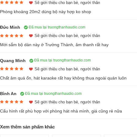
Sẽ giới thiệu cho bạn bè, người thân
12.000.000₫
Phòng khoảng 20m2 dùng bộ này hợp ko shop
15.000.000₫
-20%
/5
3 đánh giá
5
Đặc điểm nổi bật
Đức Minh
Đã mua tại truongthanhaudio.com
Trang bị loa tần số cao dạng nén với vòm loa bằng hợp kim
Sẽ giới thiệu cho bạn bè, người thân
titanium siêu cứng.
Mới sắm bộ dàn này ở Trường Thành, âm thanh rất hay
Họng còi dài và miệng thoát lớn giúp đẩy dải âm cao đi xa hơn,
mang lại chi tiết âm thanh tốt.
Quang Minh
Đã mua tại truongthanhaudio.com
Woofer có nón loa kích thước lớn và thiết kế độ nhạy cao.
Sẽ giới thiệu cho bạn bè, người thân
Cuộn dây âm công suất cao giúp thể hiện dải trung trầm dày, có
XEM CHI TIẾT
Chất âm quá ổn, hát karaoke rất hay không thua ngoài quán luôn
lực và độ phủ âm rộng.
Dòng loa S-6000 Series được thiết kế đặc biệt để ứng dụng trong
Bình An
Đã mua tại truongthanhaudio.com
không gian giải trí karaoke gia đình, kinh doanh, hoặc sân khấu
Sẽ giới thiệu cho bạn bè, người thân
nhỏ tại các quán cafe, phòng trà, phòng họp, hội trường... đặt.
2. Micro Vatasa T500
Cấu hình rất phù hợp với phòng hát nhà mình, giá cũng rẻ nữa
Micro là thiết bị không thể thiếu trong dàn karaoke. Sử dụng một chiếc
micro tốt sẽ đem lại âm thanh tốt hơn khi sử dụng, giúp người sử dụng
Xem thêm sản phẩm khác
có những trải nghiệm tốt hơn về mặt âm thanh