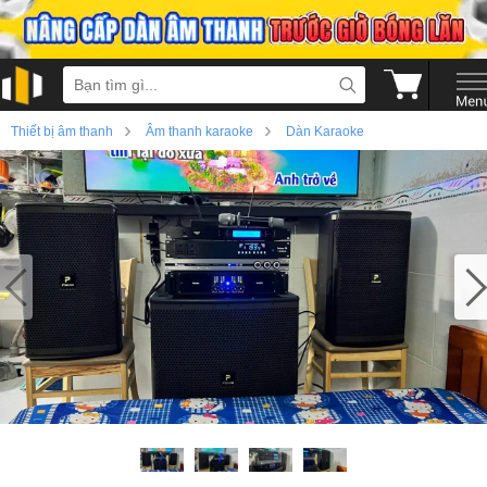
›
›
Thiết bị âm thanh
Âm thanh karaoke
Dàn Karaoke
›