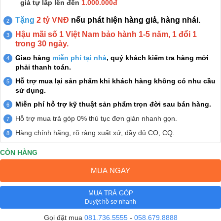
giá tự lắp lên đến
1.000.000đ
Tặng
2 tỷ VNĐ
nếu phát hiện hàng giả, hàng nhái.
Hậu mãi số 1 Việt Nam bảo hành 1-5 năm, 1 đổi 1
trong 30 ngày.
Giao hàng
miễn phí tại nhà
, quý khách kiểm tra hàng mới
phải thanh toán.
Hỗ trợ mua lại sản phẩm khi khách hàng không có nhu cầu
sử dụng.
Miễn phí hỗ trợ kỹ thuật sản phẩm trọn đời sau bán hàng.
Hỗ trợ mua trả góp 0% thủ tục đơn giản nhanh gọn.
Hàng chính hãng, rõ ràng xuất xứ, đầy đủ CO, CQ.
CÒN HÀNG
MUA NGAY
MUA TRẢ GÓP
Duyệt hồ sơ nhanh
Gọi đặt mua
081.736.5555
-
058.679.8888