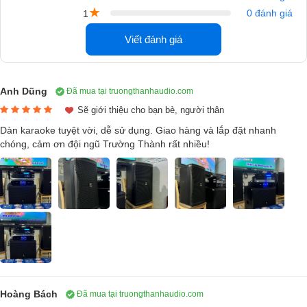
★
0 đánh giá
1
Viết đánh giá
Anh Dũng
Đã mua tại truongthanhaudio.com
Sẽ giới thiệu cho bạn bè, người thân
Dàn karaoke tuyệt vời, dễ sử dụng. Giao hàng và lắp đặt nhanh
chóng, cảm ơn đội ngũ Trường Thành rất nhiều!
Loa Karaoke P'SOUND S6030i (full bass 30cm, 2 đường tiếng)
Hoàng Bách
Đã mua tại truongthanhaudio.com
Còn hàng