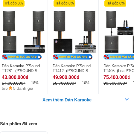
Trả góp 0%
Trả góp 0%
Trả góp 0%
Dàn Karaoke P'Sound
Dàn Karaoke P'Sound
Dàn Karaoke P'S
TT281: (P'SOUND S-
TT412: (P'SOUND S-
TT405: (Loa P'S
6030i, Vatasa T500,
6030i, Vatasa T900,
6030i, Vatasa T5
43.800.000₫
49.900.000₫
75.400.000₫
Vatasa V6 Pro, Vatasa
Vatasa V6 Pro, Vatasa
Vatasa V6 Pro, V
54.000.000₫
55.700.000₫
90.600.000₫
-18%
-10%
-
VA-4600, P'SOUND
VA-4600, CAVS CS115,
VA-4600, P'SOU
5/5
5 đánh giá
SUB-6018)
P9 Luxury)
SUB-6018)
Xem thêm Dàn Karaoke
Sản phẩm đã xem