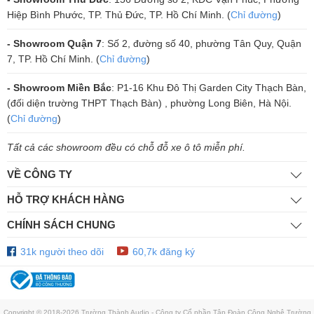
can thiệp chi tiết vào từng dải tần số quan trọng. Điều này giúp người
Hiệp Bình Phước, TP. Thủ Đức, TP. Hồ Chí Minh. (
Chỉ đường
)
dùng dễ dàng tạo nên chất âm phù hợp với nhiều thể loại nhạc và
phong cách thể hiện khác nhau.
- Showroom Quận 7
: Số 2, đường số 40, phường Tân Quy, Quận
7, TP. Hồ Chí Minh. (
Chỉ đường
)
- Showroom Miền Bắc
: P1-16 Khu Đô Thị Garden City Thạch Bàn,
(đối diện trường THPT Thạch Bàn) , phường Long Biên, Hà Nội.
(
Chỉ đường
)
Tất cả các showroom đều có chỗ đỗ xe ô tô miễn phí.
VỀ CÔNG TY
HỖ TRỢ KHÁCH HÀNG
CHÍNH SÁCH CHUNG
31k người theo dõi
60,7k đăng ký
Copyright © 2018-2026 Trường Thành Audio - Công ty Cổ phần Tập Đoàn Công Nghệ Trường