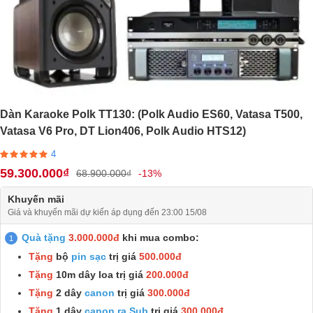
Dàn Karaoke Polk TT130: (Polk Audio ES60, Vatasa T500,
Vatasa V6 Pro, DT Lion406, Polk Audio HTS12)
4
59.300.000₫
68.900.000₫
-13%
Khuyến mãi
Giá và khuyến mãi dự kiến áp dụng đến 23:00 15/08
Quà tặng
3.000.000đ
khi mua combo:
Tặng
bộ
pin sạc
trị giá
500.000đ
Tặng
10m dây loa trị giá
200.000đ
Tặng
2 dây
canon
trị giá
300.000đ
Tặng
1 dây
canon ra Sub
trị giá
300.000đ