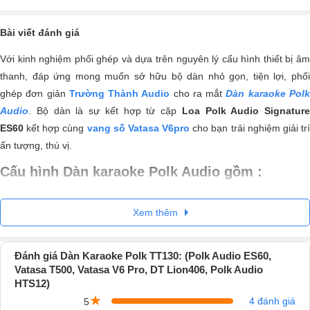
Bài viết đánh giá
Với kinh nghiệm phối ghép và dựa trên nguyên lý cấu hình thiết bị âm
thanh, đáp ứng mong muốn sở hữu bộ dàn nhỏ gọn, tiện lợi, phối
ghép đơn giản
Trường Thành Audio
cho ra mắt
Dàn karaoke Pol
Audio
. Bộ dàn là sự kết hợp từ cặp
Loa Polk Audio Signature
ES60
kết hợp cùng
vang số Vatasa V6pro
cho bạn trải nghiệm giải tr
ấn tượng, thú vị.
Cấu hình Dàn karaoke Polk Audio gồm :
1.
Loa Polk Audio Signature Elite ES60
Xem thêm
Loa Polk Audio Signature Elite ES60 là một sản phẩm nổi bật của hãng
loa Polkaudio sử dụng công nghệ hiện đại mang đến chất lượng âm
Đánh giá Dàn Karaoke Polk TT130: (Polk Audio ES60,
thanh trong trẻo, nhẹ nhàng. Với loa Polk Audio Signature Elite ES60,
Vatasa T500, Vatasa V6 Pro, DT Lion406, Polk Audio
bạn sẽ thưởng thức phim ảnh, âm nhạc và chơi game với độ phân giải
HTS12)
cao, âm thanh tràn ngập căn phòng với âm trầm nhẹ nhàng đáp ứng
★
4 đánh giá
5
mọi nhu cầu giải trí khắt khe nhất.