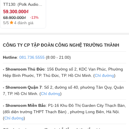
TT130: (Polk Audio
micro tốt sẽ đem lại âm thanh tốt hơn khi sử dụng, giúp người sử dụng
Loa tweeter đường kính 2,54 cm mái vòm có độ phân giải cao
ES60, Vatasa T500,
59.300.000₫
có những trải nghiệm tốt hơn về mặt âm thanh
của Terylene cho âm cao trong trẻo, sáng rõ.
Vatasa V6 Pro, DT
68.900.000₫
-13%
Dải phân tần được thiết kế lại cho loa đạt hiệu suất cao, dải tần
Lion406, Polk Audio
5/5
4 đánh giá
rộng, độ nhạy hoàn hảo.
HTS12)
Độ tương thích cao, dễ dàng kết hợp hoàn hảo với các amply Hi-
End có công suất 20-300W.
CÔNG TY CP TẬP ĐOÀN CÔNG NGHỆ TRƯỜNG THÀNH
Hotline
:
081.736.5555
(8:00 - 21:00)
- Showroom Thủ Đức
: 156 Đường số 2, KDC Vạn Phúc, Phường
Hiệp Bình Phước, TP. Thủ Đức, TP. Hồ Chí Minh. (
Chỉ đường
)
- Showroom Quận 7
: Số 2, đường số 40, phường Tân Quy, Quận
7, TP. Hồ Chí Minh. (
Chỉ đường
)
- Showroom Miền Bắc
: P1-16 Khu Đô Thị Garden City Thạch Bàn,
(đối diện trường THPT Thạch Bàn) , phường Long Biên, Hà Nội.
(
Chỉ đường
)