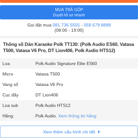
MUA TRẢ GÓP
Duyệt hồ sơ nhanh
Gọi đặt mua
081.736.5555
-
058.679.8888
(08:00 - 19:00)
Thông số Dàn Karaoke Polk TT130: (Polk Audio ES60, Vatasa
T500, Vatasa V6 Pro, DT Lion406, Polk Audio HTS12)
Loa
Polk Audio Signature Elite ES60
Micro
Vatasa T500
Vang số
Vatasa V6 Pro
Cục đẩy
DT Lion406
Loa sub
Polk Audio HTS12
Hãng:
Polk Audio.
Xem thông tin hãng
Xem thêm cấu hình chi tiết