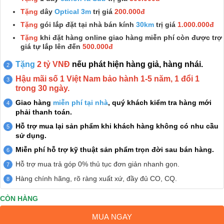
Tặng
dây
Optical 3m
trị giá
200.000đ
Tặng
gói lắp đặt tại nhà bán kính
30km
trị giá
1.000.000đ
Tặng
khi đặt hàng online giao hàng miễn phí còn được trợ
giá tự lắp lên đến
500.000đ
Tặng
2 tỷ VNĐ
nếu phát hiện hàng giả, hàng nhái.
Hậu mãi số 1 Việt Nam bảo hành 1-5 năm, 1 đổi 1
trong 30 ngày.
Giao hàng
miễn phí tại nhà
, quý khách kiểm tra hàng mới
phải thanh toán.
Hỗ trợ mua lại sản phẩm khi khách hàng không có nhu cầu
sử dụng.
Miễn phí hỗ trợ kỹ thuật sản phẩm trọn đời sau bán hàng.
Hỗ trợ mua trả góp 0% thủ tục đơn giản nhanh gọn.
Hàng chính hãng, rõ ràng xuất xứ, đầy đủ CO, CQ.
CÒN HÀNG
MUA NGAY