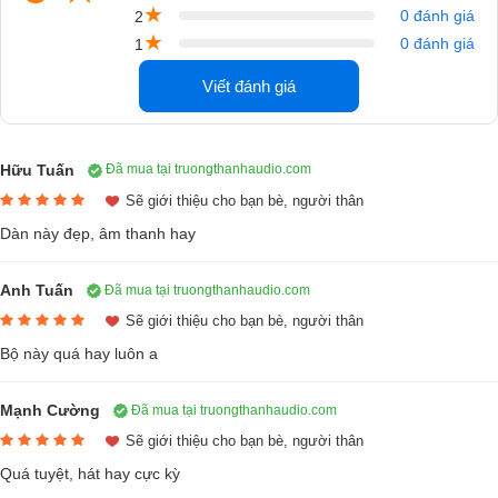
★
0 đánh giá
2
★
0 đánh giá
1
Viết đánh giá
Hữu Tuấn
Đã mua tại truongthanhaudio.com
Sẽ giới thiệu cho bạn bè, người thân
Dàn này đẹp, âm thanh hay
Anh Tuấn
Đã mua tại truongthanhaudio.com
Sẽ giới thiệu cho bạn bè, người thân
Bộ này quá hay luôn a
Mạnh Cường
Đã mua tại truongthanhaudio.com
Sẽ giới thiệu cho bạn bè, người thân
Loa Paramax F-2500 ( 3 đường tiếng )
Quá tuyệt, hát hay cực kỳ
Còn hàng