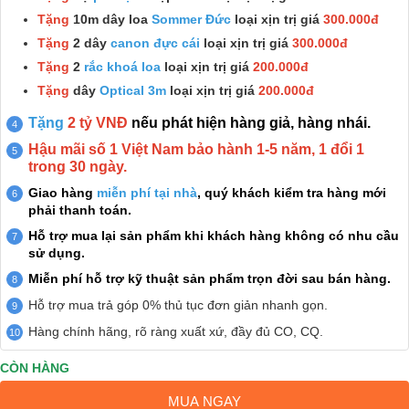
Tặng
10m dây loa
Sommer Đức
loại xịn trị giá
300.000đ
Tặng
2 dây
canon đực cái
loại xịn trị giá
300.000đ
Tặng
2
rắc khoá loa
loại xịn trị giá
200.000đ
Tặng
dây
Optical 3m
loại xịn trị giá
200.000đ
Tặng
2 tỷ VNĐ
nếu phát hiện hàng giả, hàng nhái.
Hậu mãi số 1 Việt Nam bảo hành 1-5 năm, 1 đổi 1
trong 30 ngày.
Giao hàng
miễn phí tại nhà
, quý khách kiểm tra hàng mới
phải thanh toán.
Hỗ trợ mua lại sản phẩm khi khách hàng không có nhu cầu
sử dụng.
Miễn phí hỗ trợ kỹ thuật sản phẩm trọn đời sau bán hàng.
Hỗ trợ mua trả góp 0% thủ tục đơn giản nhanh gọn.
Hàng chính hãng, rõ ràng xuất xứ, đầy đủ CO, CQ.
CÒN HÀNG
MUA NGAY