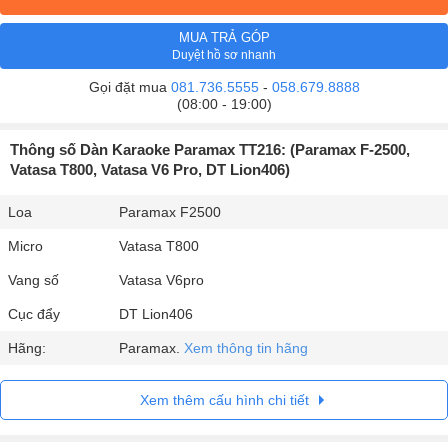
MUA TRẢ GÓP
Duyệt hồ sơ nhanh
Gọi đặt mua
081.736.5555
-
058.679.8888
(08:00 - 19:00)
Thông số Dàn Karaoke Paramax TT216: (Paramax F-2500,
Vatasa T800, Vatasa V6 Pro, DT Lion406)
Loa
Paramax F2500
Micro
Vatasa T800
Vang số
Vatasa V6pro
Cục đẩy
DT Lion406
Hãng:
Paramax.
Xem thông tin hãng
Xem thêm cấu hình chi tiết