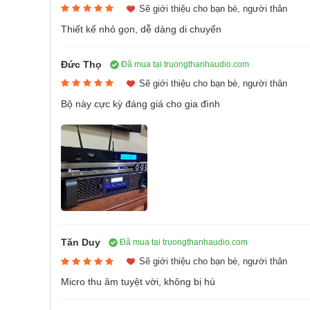
và tái tạo giọng
Sẽ giới thiệu cho bạn bè, người thân
Khả năng thu
Thiết kế nhỏ gọn, dễ dàng di chuyển
Phù hợp sử dụ
3. Vang số Vatasa V6 Pro
nghị và sân kh
Đức Thọ
Đã mua tại truongthanhaudio.com
Vatasa V6 Pro được thiết kế để mang lại sự chủ độ
Sẽ giới thiệu cho bạn bè, người thân
dùng có thể can thiệp sâu vào các thông số quan tr
Bộ này cực kỳ đáng giá cho gia đình
cá nhân thay vì phụ thuộc hoàn toàn vào các thiết lậ
Vang số Vatasa
Còn hàng
7.480.000₫
12.000.000₫
-37
/5
7 đánh g
4.7
Đặc điểm nổi bật
Chức năng xử 
Tăn Duy
Đã mua tại truongthanhaudio.com
thu từ micro cũ
Sẽ giới thiệu cho bạn bè, người thân
Chất liệu nhô
Micro thu âm tuyệt vời, không bị hú
bất ngờ.