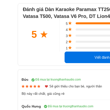
đẳng cấp, sang
Bộ đôi loa 
Đánh giá Dàn Karaoke Paramax TT25
150w/loa.
Vatasa T500, Vatasa V6 Pro, DT Lion
Đáp tuyến: 3
★
5
Công suất liê
★
4
5
★
2. Micro Vatasa T500
Loa Paramax 
★
3
★
Micro là thiết bị không thể thiếu trong dàn karaoke.
2
tốt hơn khi sử dụng, giúp người sử dụng có những tr
★
1
Micro Vatasa T
Viết đánh
Còn hàng
3.850.000₫
6.000.000₫
-35%
Đức
Đã mua tại truongthanhaudio.com
/5
3 đánh giá
5
Sẽ giới thiệu cho bạn bè, người thân
Đặc điểm nổi bật
Kiểu dáng đẹp
Bộ này rất chất, giá cũng rẻ
không bị mỏi ta
Sử dụng sóng
Quốc Hưng
Đã mua tại truongthanhaudio.com