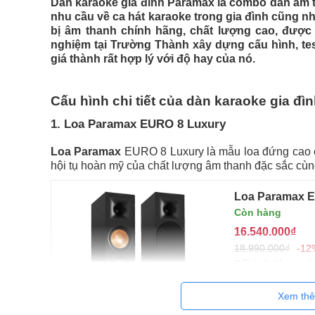
Dàn karaoke gia đình Paramax là combo dàn âm 
nhu cầu về ca hát karaoke trong gia đình cũng n
bị âm thanh chính hãng, chất lượng cao, đượ
nghiệm tại Trường Thành xây dựng cấu hình, tes
giá thành rất hợp lý với độ hay của nó.
Cấu hình chi tiết của dàn karaoke gia đìn
1. Loa Paramax EURO 8 Luxury
Loa Paramax
EURO 8 Luxury là mẫu loa đứng cao c
hội tụ hoàn mỹ của chất lượng âm thanh đặc sắc cùng
Loa Paramax 
Còn hàng
16.540.000₫
18.990.000₫
-12
/5
3 đánh giá
5
Đặc điểm nổi bật
Xem th
Loa karaoke 