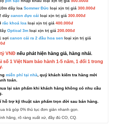
bộ
pin sạc
nhập khẩu loại xịn trị giá
500.000đ
10m dây loa
Sommer Đức
loại xịn trị giá
300.000đ
2 dây
canon đực cái
loại xịn trị giá
300.000đ
4
rắc khoá loa
loại xịn trị giá
400.000đ
dây
Optical 3m
loại xịn trị giá
200.000đ
1 sợi
canon cái ra 2 đầu hoa sen
loại xịn trị giá
00đ
 tỷ VNĐ
nếu phát hiện hàng giả, hàng nhái.
 số 1 Việt Nam bảo hành 1-5 năm, 1 đổi 1 trong
y.
àng
miễn phí tại nhà
, quý khách kiểm tra hàng mới
anh toán.
mua lại sản phẩm khi khách hàng không có nhu cầu
g.
í hỗ trợ kỹ thuật sản phẩm trọn đời sau bán hàng.
ua trả góp 0% thủ tục đơn giản nhanh gọn.
nh hãng, rõ ràng xuất xứ, đầy đủ CO, CQ.