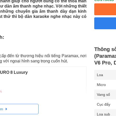
thanh giúp cho người dùng có thể thỏa mãn
hư dàn âm thanh nghe nhạc. Với những thiết
c những chuyên gia âm thanh dày dạn kinh
t thử thì bộ dàn karaoke nghe nhạc này có
h:
Thông s
(Paramax
ấp đến từ thương hiệu nổi tiếng Paramax, nơi
 với ngoại hình sang trọng cuốn hút.
V6 Pro, 
EURO 8 Luxury
Loa
Micro
%
Vang số
Cục đẩy
êm
& nghe nhạc phẩm chất Hi-Fi, đại diện cho tính
Loa sub