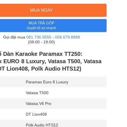
MUA NGAY
MUA TRẢ GÓP
Duyệt hồ sơ nhanh
Gọi đặt mua
081.736.5555
-
058.679.8888
(08:00 - 19:00)
ố Dàn Karaoke Paramax TT250:
 EURO 8 Luxury, Vatasa T500, Vatasa
DT Lion408, Polk Audio HTS12)
Paramax Euro 8 Luxury
Vatasa T500
Vatasa V6 Pro
DT Lion408
Polk Audio HTS12