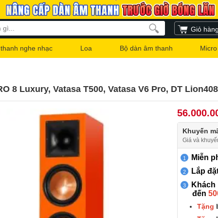
Giỏ hàn
thanh nghe nhạc
Loa
Bộ dàn âm thanh
Micro
 8 Luxury, Vatasa T500, Vatasa V6 Pro, DT Lion408
56.000.0
Khuyến mã
Giá và khuyế
Miễn ph
Lắp đặt
Khách m
đến
50
Tặng