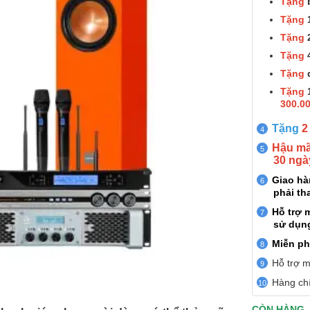
Tặng
Tặng
Tặng
Tặng
Tặng
Tặng
300.0
Tặng
2
Hậu mãi
30 ngà
Giao h
phải th
Hỗ trợ 
sử dụn
Miễn ph
Hỗ trợ m
Hàng chí
CÒN HÀNG