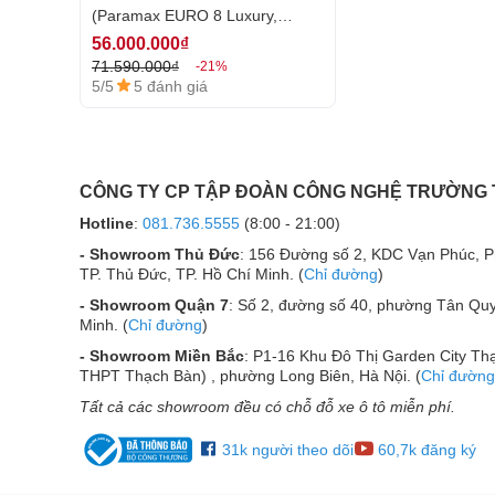
(Paramax EURO 8 Luxury,
Sử dụng côn
Vatasa T500, Vatasa V6 Pro, DT
56.000.000₫
Dễ dàng phối
Lion408, Polk Audio HTS12)
71.590.000₫
-21%
5. Loa Sub Polk Audio HTS12
Sử dụng linh
5/5
5 đánh giá
Loa Sub Polk Audio HTS12
là sản phẩm loa điện s
âm thanh nổi tiếng hiện nay - Polk Audio. Mẫu lo
hoàn hảo từ thiết kế cho đến âm thanh, chính vì thế 
CÔNG TY CP TẬP ĐOÀN CÔNG NGHỆ TRƯỜNG
các hệ thống, dàn loa nghe nhạc, xem phim và hát ka
Hotline
:
081.736.5555
(8:00 - 21:00)
Loa Sub Polk 
- Showroom Thủ Đức
: 156 Đường số 2, KDC Vạn Phúc, 
Còn hàng
TP. Thủ Đức, TP. Hồ Chí Minh. (
Chỉ đường
)
10.550.000₫
- Showroom Quận 7
: Số 2, đường số 40, phường Tân Quy
12.500.000₫
-15
Minh. (
Chỉ đường
)
/5
4 đánh giá
5
- Showroom Miền Bắc
: P1-16 Khu Đô Thị Garden City Thạ
Đặc điểm nổi bật
THPT Thạch Bàn) , phường Long Biên, Hà Nội. (
Chỉ đường
Loa Sub Pol
Tất cả các showroom đều có chỗ đỗ xe ô tô miễn phí.
đại, kiểu dáng 
31k người theo dõi
60,7k đăng ký
kế hiện đại như
nhạc và dàn loa