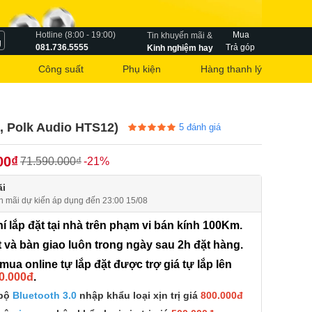
Hotline (8:00 - 19:00)
Mua
Tin khuyến mãi &
g
081.736.5555
Trả góp
Kinh nghiệm hay
Công suất
Phụ kiện
Hàng thanh lý
, Polk Audio HTS12)
5
đánh giá
00₫
71.590.000₫
-21%
i
n mãi dự kiến áp dụng đến 23:00 15/08
í lắp đặt tại nhà trên phạm vi bán kính 100Km.
 và bàn giao luôn trong ngày sau 2h đặt hàng.
ua online tự lắp đặt được trợ giá tự lắp lên
0.000đ
.
bộ
Bluetooth 3.0
nhập khẩu loại xịn trị giá
800.000đ