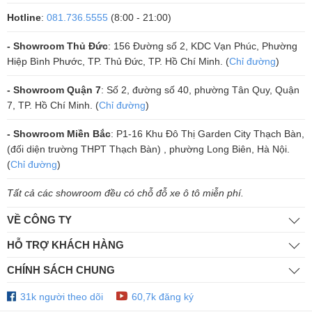
Siêu phẩm
micro Vatasa T10
cao cấp chuyên nghiệp dành cho KT
Hotline
:
081.736.5555
(8:00 - 21:00)
vừa mới ra mắt từ thương hiệu âm thanh hàng đầu
Vatasa Audio
. Vớ
- Showroom Thủ Đức
: 156 Đường số 2, KDC Vạn Phúc, Phường
công nghệ luôn dẫn đầu trong lĩnh vực sản xuất các sản phẩm điện tử
Hiệp Bình Phước, TP. Thủ Đức, TP. Hồ Chí Minh. (
Chỉ đường
)
như Cục đẩy công suất, mixer, micro, Equailize..... Nên tất cả các sản
phẩm micro của
Vatasa Audio
thiết kế đều cho chất lượng âm thanh
- Showroom Quận 7
: Số 2, đường số 40, phường Tân Quy, Quận
hàng đầu hiện nay, mẫu mã thiết kế độc quyền, hiện đại. Sản phẩm
7, TP. Hồ Chí Minh. (
Chỉ đường
)
mới
Micro Vatasa T10
là niềm tự hào đầy kiêu hãnh của nhà sản xuấ
- Showroom Miền Bắc
: P1-16 Khu Đô Thị Garden City Thạch Bàn,
khi nó được áp dụng rất nhiều công nghệ cốt lõi và độ bền ổn định
(đối diện trường THPT Thạch Bàn) , phường Long Biên, Hà Nội.
theo thời gian. Đây có lẽ là bộ micro không dây tốt nhất trong phân
(
Chỉ đường
)
khúc hiện tại so với các mẫu micro đang có mặt trên thị trường.
Tất cả các showroom đều có chỗ đỗ xe ô tô miễn phí.
VỀ CÔNG TY
HỖ TRỢ KHÁCH HÀNG
CHÍNH SÁCH CHUNG
31k người theo dõi
60,7k đăng ký