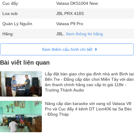
Cục đẩy
Vatasa DKS1004 New
Loa sub
JBL PRX 418S
Quản Lý Nguồn
Vatasa P9 Pro
Hãng:
JBL.
Xem thông tin hãng
Xem thêm cấu hình chi tiết
Bài viết liên quan
Lắp đặt bàn giao cho gia đình nhà anh Bình tại
Bến Tre - Đẳng cấp dân chơi Miền Tây với dàn
âm thanh chính hãng cao cấp trị giá 118tr -
Trường Thành Audio
Nâng cấp dàn karaoke với vang số Vatasa V8
Pro và Cục đẩy 4 kênh DT Lion406 tại Sa Đéc
- Đồng Tháp