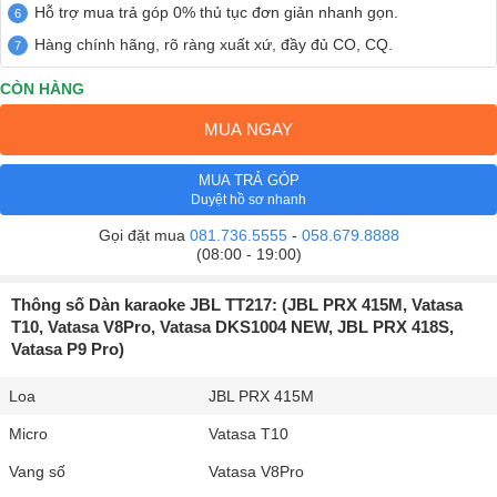
Hỗ trợ mua trả góp 0% thủ tục đơn giản nhanh gọn.
Hàng chính hãng, rõ ràng xuất xứ, đầy đủ CO, CQ.
CÒN HÀNG
MUA NGAY
MUA TRẢ GÓP
Duyệt hồ sơ nhanh
Gọi đặt mua
081.736.5555
-
058.679.8888
(08:00 - 19:00)
Thông số Dàn karaoke JBL TT217: (JBL PRX 415M, Vatasa
T10, Vatasa V8Pro, Vatasa DKS1004 NEW, JBL PRX 418S,
Vatasa P9 Pro)
Loa
JBL PRX 415M
Micro
Vatasa T10
Vang số
Vatasa V8Pro