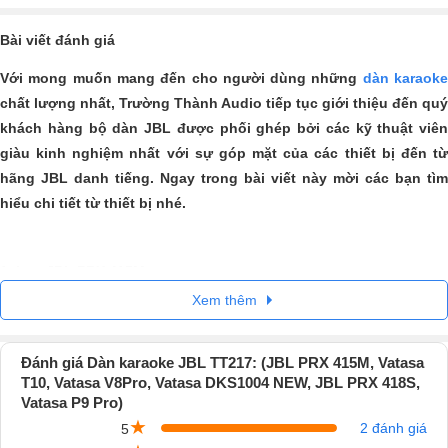
Bài viết đánh giá
Với mong muốn mang đến cho người dùng những
dàn karaok
chất lượng nhất, Trường Thành Audio tiếp tục giới thiệu đến quý
khách hàng bộ dàn JBL
được phối ghép bởi các kỹ thuật viên
giàu kinh nghiệm nhất với sự góp mặt của các thiết bị đến từ
hãng JBL danh tiếng. Ngay trong bài viết này mời các bạn tìm
hiểu chi tiết từ thiết bị nhé.
1.
Loa
JBL PRX 415M
Xem thêm
JBL PRX 415M thuộc dòng loa sân khấu hội trường chuyên nghiệp
của thương hiệu JBL, có thiết kế chắc chắn, kích thước gọn nhẹ, trang
bị loa Bass 38cm , có thể chịu đựng va đập và chống nước cộng với
Đánh giá Dàn karaoke JBL TT217: (JBL PRX 415M, Vatasa
T10, Vatasa V8Pro, Vatasa DKS1004 NEW, JBL PRX 418S,
khả năng kết nối linh hoạt nên đáp ứng hoàn hảo cho việc di chuyển
Vatasa P9 Pro)
trong các chuyến biểu diễn âm nhạc dài ngày.
★
2 đánh giá
5