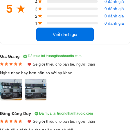
★
0 đánh giá
4
5
★
★
0 đánh giá
3
★
0 đánh giá
2
★
0 đánh giá
1
Viết đánh giá
Gia Giang
Đã mua tại truongthanhaudio.com
Sẽ giới thiệu cho bạn bè, người thân
Nghe nhạc hay hơn hẳn so với sp khác
Đặng Đăng Duy
Đã mua tại truongthanhaudio.com
Sẽ giới thiệu cho bạn bè, người thân
Loa JBL PRX 415M (full bass 40cm, 2 loa 2 đường)
Mình đã giới thiệu cho nhiều bạn bè rồi!