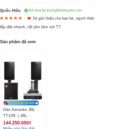
Quốc Hiếu
Đã mua tại truongthanhaudio.com
Sẽ giới thiệu cho bạn bè, người thân
lắp đặt nhanh, rất yên tâm với TT
Sản phẩm đã xem
Loa karaoke JBL KP 6012 Mỹ (full bass 30cm, 2 loa 2 đường)
Còn hàng
53.450.000₫
70.600.000₫
-24%
/5
4 đánh giá
5
Đặc điểm nổi bật
Dàn Karaoke JBL
Loa JBL KP6012 kiểu dáng mạnh mẽ
TT109: ( JBL
Dải âm rộng từ 75 Hz – 20 KHz nên âm bass rất chắc và đều.
KP6012, JBL VM200,
144.250.000₫
Vatasa V8pro, Vatasa
Miễn phí lắp đặt