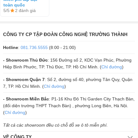
Công suất lớn đạt cực đại 1400W
DKS1004, DT
toàn quốc
Âm thanh chân thực hay, rõ ràng, sôi động
5/5
2 đánh giá
Sigma118, VietK
Pro4T)
Loa karaoke JBL KP6012 hoạt động bền bỉ
XEM CHI TIẾT
CÔNG TY CP TẬP ĐOÀN CÔNG NGHỆ TRƯỜNG THÀNH
Hotline
:
081.736.5555
(8:00 - 21:00)
2.
Micro JBL VM200
- Showroom Thủ Đức
: 156 Đường số 2, KDC Vạn Phúc, Phường
Micro JBL VM200 là một sản phẩm được sản xuất bởi thương hiệu nổi
Hiệp Bình Phước, TP. Thủ Đức, TP. Hồ Chí Minh. (
Chỉ đường
)
tiếng đến từ Hoa Kỳ, đó chính là JBL và được thiết kế, nâng cấp từ
- Showroom Quận 7
: Số 2, đường số 40, phường Tân Quy, Quận
những phiên bản micro trước đó nên sở hữu vẻ ngoài hiện đại, cao
7, TP. Hồ Chí Minh. (
Chỉ đường
)
cấp và cuốn hút.
Ngoài ra, loại micro này còn mang đến nhiều tính năng vượt trội như
- Showroom Miền Bắc
: P1-16 Khu Đô Thị Garden City Thạch Bàn,
(đối diện trường THPT Thạch Bàn) , phường Long Biên, Hà Nội.
gồm có 200 kênh tần số với phạm vi hoạt động lên đến 40m và khả
(
Chỉ đường
)
năng bắt âm cực kỳ chuẩn, kết hợp với độ chống hú rít 98% và độ bền
ổn định.
Tất cả các showroom đều có chỗ đỗ xe ô tô miễn phí.
VỀ CÔNG TY