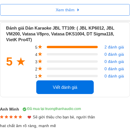
Nhắc đến những mẫu
loa karaoke bán chạy
của JBL thì KP6012 luô
là cái tên được nhiều khách hàng lựa chọn cho hệ thống giải trí của
Xem thêm
mình. Sở hữu thiết kế khỏe khoắn, chất lượng hoàn thiện cao cùng
công suất mạnh mẽ, mẫu loa này đáp ứng tốt nhu cầu karaoke gia
Đánh giá Dàn Karaoke JBL TT109: ( JBL KP6012, JBL
đình lẫn phòng hát kinh doanh.
VM200, Vatasa V8pro, Vatasa DKS1004, DT Sigma118,
VietK Pro4T)
JBL KP6012 mang đến chất âm sống động, tiếng hát rõ nét, âm bass
★
2 đánh giá
5
chắc và đều, giúp người dùng dễ dàng tận hưởng những phút giây giải
★
0 đánh giá
4
trí trọn vẹn. Bên cạnh đó, độ ổn định và khả năng vận hành bền bỉ
5
★
★
0 đánh giá
3
cũng là những ưu điểm giúp sản phẩm duy trì sức hút trên thị trường.
★
0 đánh giá
2
★
0 đánh giá
1
Viết đánh giá
Anh Minh
Đã mua tại truongthanhaudio.com
Sẽ giới thiệu cho bạn bè, người thân
hat chất âm rõ ràng, mạnh mẽ