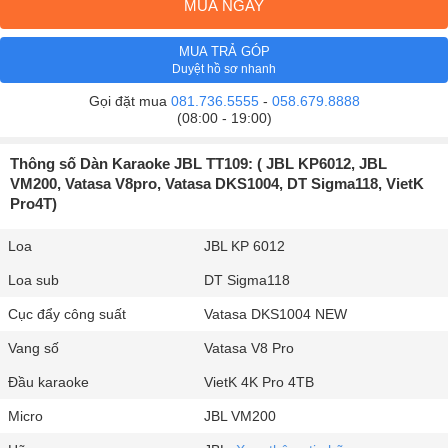
MUA NGAY
MUA TRẢ GÓP
Duyệt hồ sơ nhanh
Gọi đặt mua
081.736.5555
-
058.679.8888
(08:00 - 19:00)
Thông số Dàn Karaoke JBL TT109: ( JBL KP6012, JBL
VM200, Vatasa V8pro, Vatasa DKS1004, DT Sigma118, VietK
Pro4T)
Loa
JBL KP 6012
Loa sub
DT Sigma118
Cục đẩy công suất
Vatasa DKS1004 NEW
Vang số
Vatasa V8 Pro
Đầu karaoke
VietK 4K Pro 4TB
Micro
JBL VM200