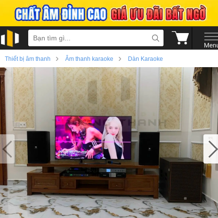
›
›
Thiết bị âm thanh
Âm thanh karaoke
Dàn Karaoke
›