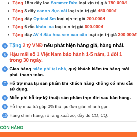
Tặng
15m dây loa
Sommer Đức
loại xịn trị giá
750.000đ
Tặng
3 dây
canon đực cái
loại xịn trị giá
450.000đ
Tặng
dây
Optical 3m
loại xịn trị giá
200.000đ
Tặng
6 rắc
khóa loa
loại xịn trị giá
600.000đ
Tặng
dây
AV 4 đầu hoa sen cao cấp
loại xịn trị giá
300.000đ
Tặng
2 tỷ VNĐ
nếu phát hiện hàng giả, hàng nhái.
Hậu mãi số 1 Việt Nam bảo hành 1-5 năm, 1 đổi 1
trong 30 ngày.
Giao hàng
miễn phí tại nhà
, quý khách kiểm tra hàng mới
phải thanh toán.
Hỗ trợ mua lại sản phẩm khi khách hàng không có nhu cầu
sử dụng.
Miễn phí hỗ trợ kỹ thuật sản phẩm trọn đời sau bán hàng.
Hỗ trợ mua trả góp 0% thủ tục đơn giản nhanh gọn.
Hàng chính hãng, rõ ràng xuất xứ, đầy đủ CO, CQ.
CÒN HÀNG