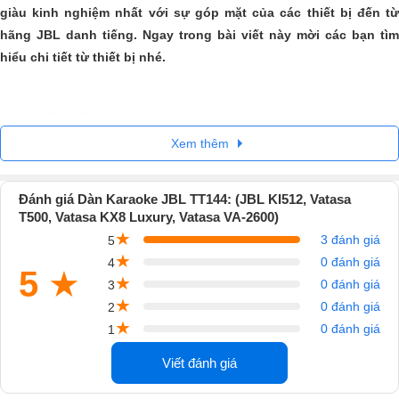
giàu kinh nghiệm nhất với sự góp mặt của các thiết bị đến từ
hãng JBL danh tiếng. Ngay trong bài viết này mời các bạn tìm
hiểu chi tiết từ thiết bị nhé.
1. Loa JBL KI512
Xem thêm
Loa có cấu tạo 3 loa 3 đường tiếng, bass loa có kích thước 30cm đáp
ứng công suất lên đến 400W hoàn toàn có thể đáp ứng những âm
thanh sống động cho diện tích phòng hát VIP từ 25m2-30m2.
Đánh giá Dàn Karaoke JBL TT144: (JBL KI512, Vatasa
T500, Vatasa KX8 Luxury, Vatasa VA-2600)
Loa JBL KH512 có độ nhạy cao đến 94dB thể hiện chất âm trung thực,
★
3 đánh giá
5
sắt nét, khiến người dùng cảm thấy yêu thích ngay từ lần nghe đầu
★
0 đánh giá
4
tiên.
5
★
★
0 đánh giá
3
Bên cạnh đó, KH512 có độ bền cao với lưới tản nhiệt làm bằng nhôm
★
0 đánh giá
2
cao cấp vừa tản nhiệt tốt vừa bảo vệ an toàn cho các linh kiện bên
★
0 đánh giá
1
trong. Ngoài ra, loa KH512 cũng rất thân thiện với các thiết bị khác và
Viết đánh giá
rất dễ dàng đấu nối và điều chỉnh.