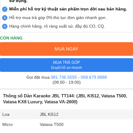
sử dụng.
Miễn phí hỗ trợ kỹ thuật sản phẩm trọn đời sau bán hàng.
Hỗ trợ mua trả góp 0% thủ tục đơn giản nhanh gọn.
Hàng chính hãng, rõ ràng xuất xứ, đầy đủ CO, CQ.
CÒN HÀNG
MUA NGAY
MUA TRẢ GÓP
Duyệt hồ sơ nhanh
Gọi đặt mua
081.736.5555
-
058.679.8888
(08:00 - 19:00)
Thông số Dàn Karaoke JBL TT144: (JBL KI512, Vatasa T500,
Vatasa KX8 Luxury, Vatasa VA-2600)
Loa
JBL Ki512
Micro
Vatasa T500