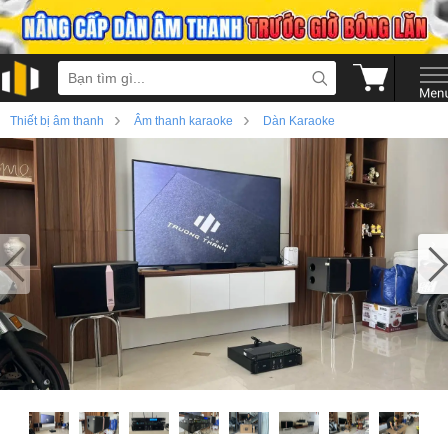
›
›
Thiết bị âm thanh
Âm thanh karaoke
Dàn Karaoke
›