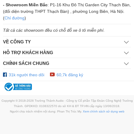
- Showroom Miền Bắc
: P1-16 Khu Đô Thị Garden City Thạch Bàn,
(đối diện trường THPT Thạch Bàn) , phường Long Biên, Hà Nội.
(
Chỉ đường
)
Tất cả các showroom đều có chỗ đỗ xe ô tô miễn phí.
VỀ CÔNG TY
HỖ TRỢ KHÁCH HÀNG
CHÍNH SÁCH CHUNG
31k người theo dõi
60,7k đăng ký
Copyright © 2018-2026 Trường Thành Audio - Công ty Cổ phần Tập Đoàn Công Nghệ Trường
Thành. GPDKKD: 0108322570 do sở KH & ĐT TP.HN cấp ngày 13/06/2018.
Micro Vatasa T900 New
Người chịu trách nhiệm nội dung: Phan Thị Trúc My.
Xem chính sách sử dụng web
Còn hàng
7.150.000₫
12.000.000₫
-40%