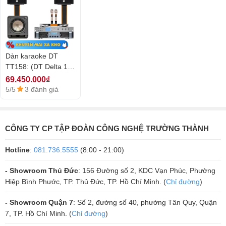
môi trường khác nhau.
Kiểu dáng thiết kế cao cấp, sang trọng, chuyên nghiệp.
Là mẫu loa bán chạy nhất hiện nay, là lựa chọn hàng đầu cho lắp
XEM CHI TIẾT
phòng hát karaoke kinh doanh và dàn karaoke gia đình.
Dàn karaoke DT
TT158: (DT Delta 12,
Vatasa T900 New,
69.450.000₫
Vatasa V8Pro, DT
5/5
3 đánh giá
2. Micro Vatasa T900 New
Lion406, Polk Audio
HTS12)
Mẫu micro không dây Vatasa T900 là bộ micro không dây rất hay cho
những dàn karaoke gia đình hay kinh doanh, kể cả dàn âm thanh hội
CÔNG TY CP TẬP ĐOÀN CÔNG NGHỆ TRƯỜNG THÀNH
trường sân khấu cũng rất phù hợp. Với kiểu dáng đẹp, màu sắc trang
nhã, tay mic dễ cầm, chông trơn tốt, màn hình LED hiển thị thông số
Hotline
:
081.736.5555
(8:00 - 21:00)
đầy đủ, chi tiết, dễ sử dụng là một lợi thế rất lớn của mẫu micro
- Showroom Thủ Đức
: 156 Đường số 2, KDC Vạn Phúc, Phường
karaoke này.
Hiệp Bình Phước, TP. Thủ Đức, TP. Hồ Chí Minh. (
Chỉ đường
)
- Showroom Quận 7
: Số 2, đường số 40, phường Tân Quy, Quận
7, TP. Hồ Chí Minh. (
Chỉ đường
)