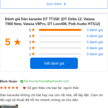
Xem thêm
Với một mức giá bán vô cùng hợp lý mà đã sở hữu được một cặp loa
đến từ Đức phải nói là người dùng quá hời. Những sản phẩm mà
người Đức tạo ra luôn mang lại cho người dùng sự trải nghiệm tốt nhất
Đánh giá Dàn karaoke DT TT158: (DT Delta 12, Vatasa
T900 New, Vatasa V8Pro, DT Lion406, Polk Audio HTS12)
về chất lượng âm thanh lẫn mẫu mã đẹp mắt. Xét trong cùng phân
★
3 đánh giá
khúc tầm tiền thì có thể khẳng định chất lượng âm thanh của loa DT
5
★
0 đánh giá
Delta12 vượt xa nhiều đối thủ hiện tại. Với những khách hàng khó tính
4
5
★
★
0 đánh giá
nhất cũng phải tấm tắc khen ngợi chất âm thực tế khi nghe loa DT
3
★
0 đánh giá
Delta12 biểu diễn, nó sẽ mang lại sự tái tạo âm thanh vô cùng chân
2
★
0 đánh giá
thực và có cảm xúc lôi cuốn người nghe rất mãnh liệt.
1
Viết đánh giá
Đình Huân
Đã mua tại truongthanhaudio.com
Sẽ giới thiệu cho bạn bè, người thân
Dàn karaoke không chỉ hát hay mà còn rất nhẹ, dễ lắp đặt. Cảm ơn
đội ngũ kỹ thuật đã hỗ trợ nhanh chóng và chu đáo