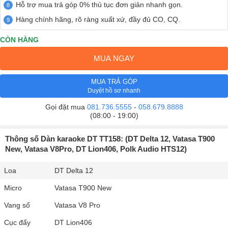
Hỗ trợ mua trả góp 0% thủ tục đơn giản nhanh gọn.
Hàng chính hãng, rõ ràng xuất xứ, đầy đủ CO, CQ.
CÒN HÀNG
MUA NGAY
MUA TRẢ GÓP
Duyệt hồ sơ nhanh
Gọi đặt mua
081.736.5555
-
058.679.8888
(08:00 - 19:00)
Thông số Dàn karaoke DT TT158: (DT Delta 12, Vatasa T900
New, Vatasa V8Pro, DT Lion406, Polk Audio HTS12)
Loa
DT Delta 12
Micro
Vatasa T900 New
Vang số
Vatasa V8 Pro
Cục đẩy
DT Lion406