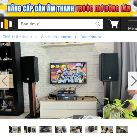
›
›
Thiết bị âm thanh
Âm thanh karaoke
Dàn Karaoke
›