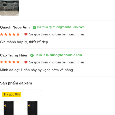
Quách Ngọc Anh
Đã mua tại truongthanhaudio.com
Sẽ giới thiệu cho bạn bè, người thân
Giá thành hợp lý, thiết kế đẹp
Cao Trung Hiếu
Đã mua tại truongthanhaudio.com
Sẽ giới thiệu cho bạn bè, người thân
Loa Karaoke DT Delta12 (full bass 30cm, 2 đường tiếng)
Mình đã đặt 1 dàn này hy vọng sớm về hàng
Còn hàng
26.500.000₫
Sản phẩm đã xem
53.600.000₫
-50%
/5
4 đánh giá
5
Trả góp 0%
Đặc điểm nổi bật
Chất âm mềm mại, bass êm ái, trường âm thanh sâu, tiếng
treble sáng nhưng rất dịu đầy lôi cuốn.
Công suất âm thanh lớn hoạt động bền bỉ trong nhiều điều kiện