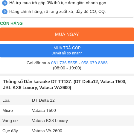
Hỗ trợ mua trả góp 0% thủ tục đơn giản nhanh gọn.
Hàng chính hãng, rõ ràng xuất xứ, đầy đủ CO, CQ.
CÒN HÀNG
MUA NGAY
MUA TRẢ GÓP
Duyệt hồ sơ nhanh
Gọi đặt mua
081.736.5555
-
058.679.8888
(08:00 - 19:00)
Thông số Dàn karaoke DT TT137: (DT Delta12, Vatasa T500,
JBL KX8 Luxury, Vatasa VA2600)
Loa
DT Delta 12
Micro
Vatasa T500
Vang cơ
Vatasa KX8 Luxury
Cục đẩy
Vatasa VA-2600.