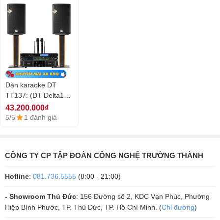
Là mẫu loa bán chạy nhất hiện nay, là lựa chọn hàng đầu cho lắp
XEM CHI TIẾT
phòng hát karaoke kinh doanh và dàn karaoke gia đình.
2.
Micro Vatasa T500
Micro là thiết bị không thể thiếu trong dàn karaoke. Sử dụng một chiếc
Dàn karaoke DT
micro tốt sẽ đem lại âm thanh tốt hơn khi sử dụng, giúp người sử dụng
TT137: (DT Delta12,
có những trải nghiệm tốt hơn về mặt âm thanh
Vatasa T500, JBL
43.200.000₫
KX8 Luxury, Vatasa
5/5
1 đánh giá
VA2600)
CÔNG TY CP TẬP ĐOÀN CÔNG NGHỆ TRƯỜNG THÀNH
Hotline
:
081.736.5555
(8:00 - 21:00)
- Showroom Thủ Đức
: 156 Đường số 2, KDC Vạn Phúc, Phường
Hiệp Bình Phước, TP. Thủ Đức, TP. Hồ Chí Minh. (
Chỉ đường
)