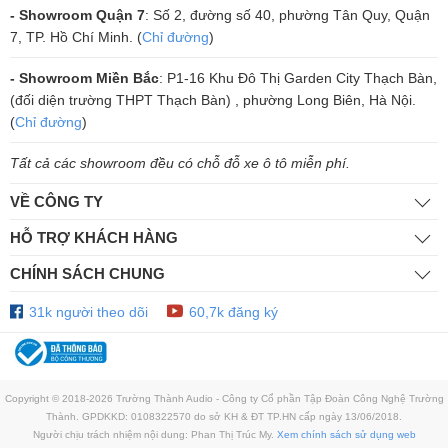
- Showroom Quận 7
: Số 2, đường số 40, phường Tân Quy, Quận
7, TP. Hồ Chí Minh. (
Chỉ đường
)
- Showroom Miền Bắc
: P1-16 Khu Đô Thị Garden City Thạch Bàn,
(đối diện trường THPT Thạch Bàn) , phường Long Biên, Hà Nội.
(
Chỉ đường
)
Tất cả các showroom đều có chỗ đỗ xe ô tô miễn phí.
VỀ CÔNG TY
Micro Vatasa T500
HỖ TRỢ KHÁCH HÀNG
Còn hàng
CHÍNH SÁCH CHUNG
3.850.000₫
6.000.000₫
-35%
31k người theo dõi
60,7k đăng ký
/5
3 đánh giá
5
Đặc điểm nổi bật
Kiểu dáng đẹp mắt và sang trọng. Thiết nhỏ gọn, dễ sử dụng và
Copyright © 2018-2026 Trường Thành Audio - Công ty Cổ phần Tập Đoàn Công Nghệ Trường
không bị mỏi tay khi cầm lâu.
Thành. GPDKKD: 0108322570 do sở KH & ĐT TP.HN cấp ngày 13/06/2018.
Sử dụng sóng UHF cao tần mạnh mẽ giúp tăng khả năng thu âm
Người chịu trách nhiệm nội dung: Phan Thị Trúc My.
Xem chính sách sử dụng web