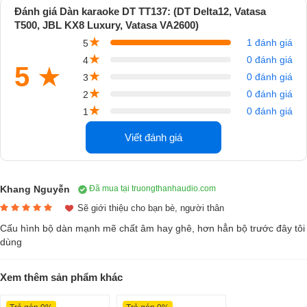
người Đức tạo ra luôn mang lại cho người dùng sự trải nghiệm tốt nhất
Đánh giá Dàn karaoke DT TT137: (DT Delta12, Vatasa
T500, JBL KX8 Luxury, Vatasa VA2600)
về chất lượng âm thanh lẫn mẫu mã đẹp mắt. Xét trong cùng phân
★
1 đánh giá
khúc tầm tiền thì có thể khẳng định chất lượng âm thanh của loa DT
5
★
0 đánh giá
Delta12 vượt xa nhiều đối thủ hiện tại. Với những khách hàng khó tính
4
5
★
★
0 đánh giá
nhất cũng phải tấm tắc khen ngợi chất âm thực tế khi nghe loa DT
3
★
0 đánh giá
Delta12 biểu diễn, nó sẽ mang lại sự tái tạo âm thanh vô cùng chân
2
★
0 đánh giá
thực và có cảm xúc lôi cuốn người nghe rất mãnh liệt.
1
Viết đánh giá
Khang Nguyễn
Đã mua tại truongthanhaudio.com
Sẽ giới thiệu cho bạn bè, người thân
Cấu hình bộ dàn mạnh mẽ chất âm hay ghê, hơn hẳn bộ trước đây tôi
dùng
Xem thêm sản phẩm khác