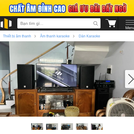
›
›
Thiết bị âm thanh
Âm thanh karaoke
Dàn Karaoke
›