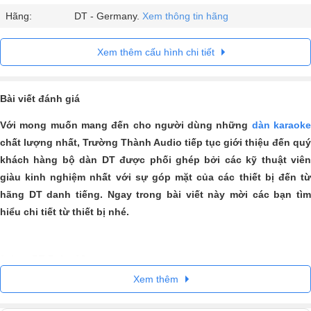
Hãng:
DT - Germany.
Xem thông tin hãng
Xem thêm cấu hình chi tiết
Bài viết đánh giá
Với mong muốn mang đến cho người dùng những
dàn karaok
chất lượng nhất, Trường Thành Audio tiếp tục giới thiệu đến quý
khách hàng bộ dàn DT
được phối ghép bởi các kỹ thuật viê
giàu kinh nghiệm nhất với sự góp mặt của các thiết bị đến từ
hãng DT danh tiếng. Ngay trong bài viết này mời các bạn tìm
hiểu chi tiết từ thiết bị nhé.
1.
Loa DT Delta 12
Xem thêm
Với một mức giá bán vô cùng hợp lý mà đã sở hữu được một cặp loa
đến từ Đức phải nói là người dùng quá hời. Những sản phẩm mà