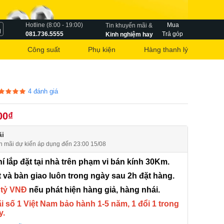
Hotline (8:00 - 19:00)
Mua
Tin khuyến mãi &
g
081.736.5555
Trả góp
Kinh nghiệm hay
Công suất
Phụ kiện
Hàng thanh lý
4
đánh giá
00₫
i
n mãi dự kiến áp dụng đến 23:00 15/08
í lắp đặt tại nhà trên phạm vi bán kính 30Km.
 và bàn giao luôn trong ngày sau 2h đặt hàng.
 tỷ VNĐ
nếu phát hiện hàng giả, hàng nhái.
 số 1 Việt Nam bảo hành 1-5 năm, 1 đổi 1 trong
y.