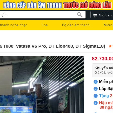
Giỏ hàn
thanh nghe nhạc
Loa
Bộ dàn âm thanh
Micro
a T900, Vatasa V6 Pro, DT Lion408, DT Sigma118)
82.730.0
Khuyến mã
Giá và khuyế
Miễn ph
Lắp đặt
Tặng
2
Hậu mãi
30 ngà