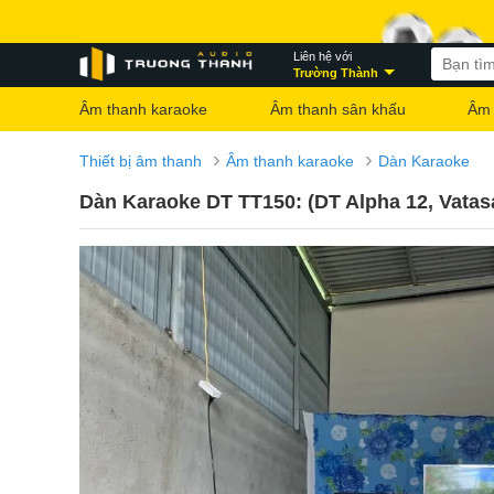
Liên hệ với
Trường Thành
Âm thanh karaoke
Âm thanh sân khấu
Âm 
›
›
Thiết bị âm thanh
Âm thanh karaoke
Dàn Karaoke
Dàn Karaoke DT TT150: (DT Alpha 12, Vatas