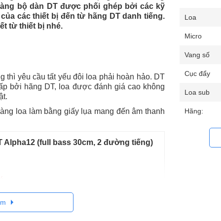
 hàng bộ dàn DT
được phối ghép bởi các kỹ
của các thiết bị đến từ hãng DT danh tiếng.
Loa
t từ thiết bị nhé.
Micro
Vang số
Cục đẩy
 thì yêu cầu tất yếu đôi loa phải hoàn hảo. DT
ấp bởi hãng DT, loa được đánh giá cao không
Loa sub
ật.
 Màng loa làm bằng giấy lụa mang đến âm thanh
Hãng:
 Alpha12 (full bass 30cm, 2 đường tiếng)
%
êm
 đến từ CHLB Đức với hơn 30 năm tuổi đẳng cấp