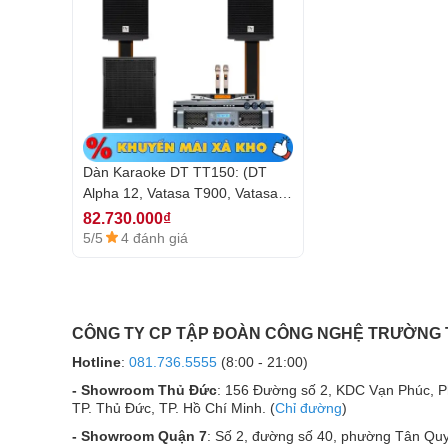
đầu thu được s
bất ngờ.
một cách chính 
của hãng Vatas
định.
4. Cục đẩy công suất 4 kênh DT Lion408
Nếu mọi người đang có nhu cầu tìm mua một mẫu
hệ thống dàn karaoke gia đình, quán Bar, Kinh doan
công suất 4 k
chắn không thể bỏ qua cục đẩy
Dàn Karaoke DT TT150: (DT
được. Đây là mẫu
cục đẩy công suất 4 kênh
được b
Alpha 12, Vatasa T900, Vatasa
quá nhiều ưu điểm thuyết phục những người dung k
V6 Pro, DT Lion408, DT
82.730.000₫
phân tích chi tiết chuyên sâu nhất về mẫu cục đẩy 
Sigma118)
5/5
4 đánh giá
chọn hàng đầu trong các bộ dàn âm thanh cao cấp.
Cục đẩy công 
Còn hàng
CÔNG TY CP TẬP ĐOÀN CÔNG NGHỆ TRƯỜNG
17.000.000₫
Hotline
:
081.736.5555
(8:00 - 21:00)
35.000.000₫
-51
/5
4 đánh giá
5
- Showroom Thủ Đức
: 156 Đường số 2, KDC Vạn Phúc, 
TP. Thủ Đức, TP. Hồ Chí Minh. (
Chỉ đường
)
Đặc điểm nổi bật
- Showroom Quận 7
: Số 2, đường số 40, phường Tân Quy
Cục đẩy cô