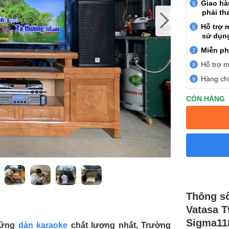
Giao h
phải th
Hỗ trợ 
sử dụn
Miễn ph
Hỗ trợ m
Hàng chí
CÒN HÀNG
Thông số
Vatasa T
Sigma11
hững
dàn karaoke
chất lượng nhất, Trường