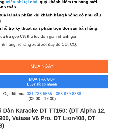
àng
miễn phí tại nhà
, quý khách kiểm tra hàng mới
anh toán.
mua lại sản phẩm khi khách hàng không có nhu cầu
g.
í hỗ trợ kỹ thuật sản phẩm trọn đời sau bán hàng.
ua trả góp 0% thủ tục đơn giản nhanh gọn.
nh hãng, rõ ràng xuất xứ, đầy đủ CO, CQ.
MUA NGAY
MUA TRẢ GÓP
Duyệt hồ sơ nhanh
Gọi đặt mua
081.736.5555
-
058.679.8888
(08:00 - 19:00)
 Dàn Karaoke DT TT150: (DT Alpha 12,
900, Vatasa V6 Pro, DT Lion408, DT
8)