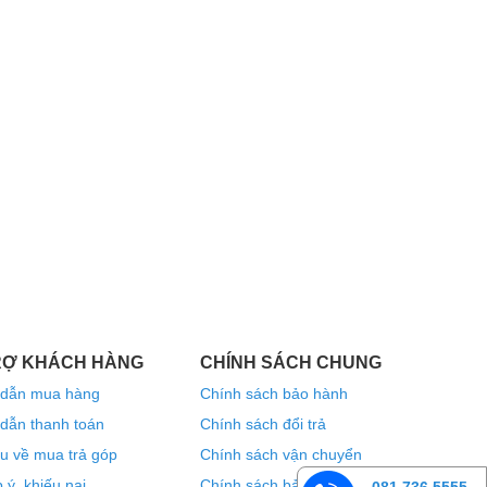
RỢ KHÁCH HÀNG
CHÍNH SÁCH CHUNG
dẫn mua hàng
Chính sách bảo hành
dẫn thanh toán
Chính sách đổi trả
u về mua trả góp
Chính sách vận chuyển
 ý, khiếu nại
Chính sách bảo mật thông tin
081.736.5555