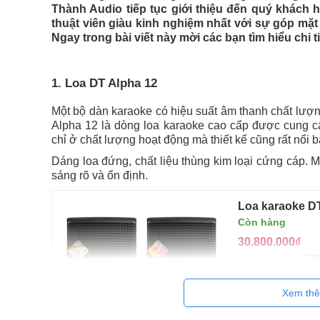
Thành Audio tiếp tục giới thiệu đến quý khách
thuật viên giàu kinh nghiệm nhất với sự góp mặt 
Ngay trong bài viết này mời các bạn tìm hiểu chi tiế
1.
Loa DT Alpha 12
Một bộ dàn karaoke có hiệu suất âm thanh chất lượng
Alpha 12 là dòng loa karaoke cao cấp được cung c
chỉ ở chất lượng hoạt động mà thiết kế cũng rất nổi b
Dáng loa đứng, chất liệu thùng kim loại cứng cáp.
sáng rõ và ổn định.
Loa karaoke DT
Còn hàng
30.800.000₫
62.000.000₫
-50
/5
4 đánh giá
5
Đặc điểm nổi bật
Xem th
Thương hiệu