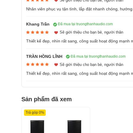
Sẽ giới thiệu cho bạn bè, người thân
Chi tiết cơ khí
Nhân viên phục vụ tận tình, lắp đặt nhanh chóng, hướng 
tổng thể hài h
bộ tay micro là
Khang Trần
Đã mua tại truongthanhaudio.com
Chất Âm Cự
thiểu hiện tượ
Sẽ giới thiệu cho bạn bè, người thân
3. Vang số Vatasa V6 Pro
mạnh. Độ nhạy 
Thiết kế đẹp, nhìn rất sang, công suất hoạt động mạnh
nên âm thanh ch
Vatasa V6 Pro trang bị boojo xử lý DSP 64bit hiện 
Cảm Biến Tự
nhanh và chính xác. Nhờ đó, tiếng hát và nhạc nền 
TRẦN HỒNG LĨNH
Đã mua tại truongthanhaudio.com
không sử dụng 
ngay cả khi phải hoạt động trong môi trường làm việ
Sẽ giới thiệu cho bạn bè, người thân
việc tiêu tốn 
sau 5 phút khô
Thiết kế đẹp, nhìn rất sang, công suất hoạt động mạnh
Vang số Vatasa
sản phẩm.
Còn hàng
Phạm Vi Sử
7.480.000₫
100m (khi khôn
12.000.000₫
-37
Sản phẩm đã xem
trong việc sử d
/5
7 đánh g
4.7
Băng Tần Si
Đặc điểm nổi bật
Trả góp 0%
tần UHF giúp g
Chức năng xử 
luôn khỏe mạnh
thu từ micro cũ
Linh Kiện C
Chất liệu nhô