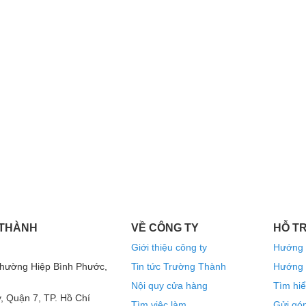
ản xuất từ linh kiện cao cấp, giúp xử lý âm thanh
xác và hiệu quả. Củ micro làm từ chất liệu cao cấp
a, đảm bảo độ bền cao và chất lượng âm thanh ổn
cục đẩy công suất 4 kênh
chuyên nghiệp cho
h Karaoke hoặc âm thanh hội trường... thì chắc
ênh DT Lion408
“ Made By Germany “ này
án chạy nhất hiện nay trên thị trường vì nó có
hó tính nhất. Sau đây trường Thành Audio sẽ
công suất của Đức này vì sao nó lại là sự lựa
suất 4 kênh DT Lion408
 THÀNH
VỀ CÔNG TY
HỖ T
Giới thiệu công ty
Hướng 
%
Phường Hiệp Bình Phước,
Tin tức Trường Thành
Hướng 
Nội quy cửa hàng
Tìm hiể
chất lượng âm
, Quận 7, TP. Hồ Chí
ng suất 4 kênh DT Lion408
Tìm việc làm
Gửi góp