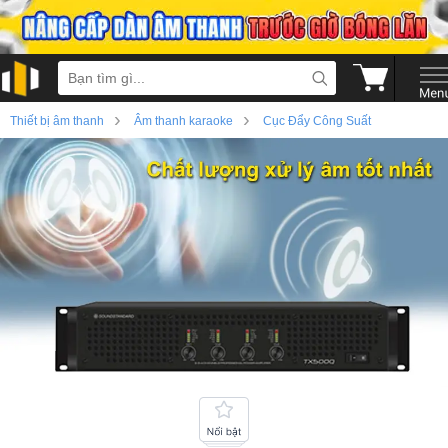
›
›
Thiết bị âm thanh
Âm thanh karaoke
Cục Đẩy Công Suất