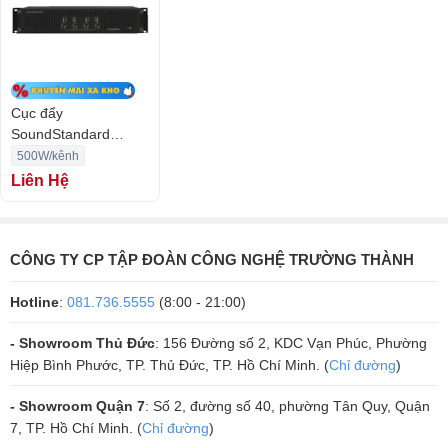
Mạch khuếch đại Class D có nhiều ưu điểm khi tiếp nhận và khuếch
đại tín hiệu hơn so với mạch khuếch đại khác.
Cục đẩy
SoundStandard
TX500Q
500W/kênh
Liên Hệ
CÔNG TY CP TẬP ĐOÀN CÔNG NGHỆ TRƯỜNG THÀNH
Hotline
:
081.736.5555
(8:00 - 21:00)
Độ nhạy đầu vào ổn định với bộ chọn đọ nhạy đặt ở mặt sau của thiết
- Showroom Thủ Đức
: 156 Đường số 2, KDC Vạn Phúc, Phường
Hiệp Bình Phước, TP. Thủ Đức, TP. Hồ Chí Minh. (
Chỉ đường
)
bị; định tuyến được trang bị với 3 chế độ stereo, bridge và parallel;
cổng đầu vào XLR phù hợp với cả Android và IOS; Hệ thống đầu ra
- Showroom Quận 7
: Số 2, đường số 40, phường Tân Quy, Quận
neutrik và cài dây để bạn lựa chọn.
7, TP. Hồ Chí Minh. (
Chỉ đường
)