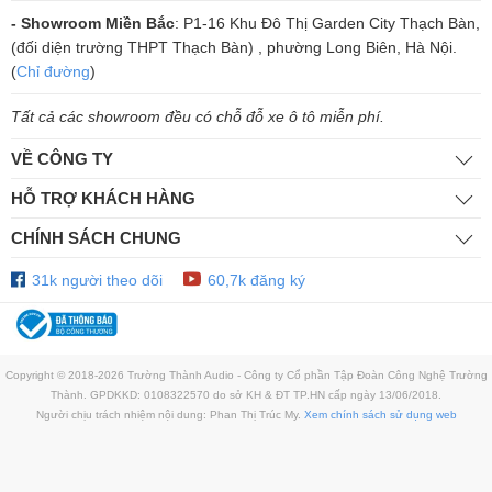
Hệ thống linh kiện tất cả đều được chọn lọc với các tiêu chí hoàn hảo
- Showroom Miền Bắc
: P1-16 Khu Đô Thị Garden City Thạch Bàn,
nhất để tạo thành một thiết bị đẩy SoundStandard TX500Q thống nhất
(đối diện trường THPT Thạch Bàn) , phường Long Biên, Hà Nội.
với các ưu điểm hoạt động được người dùng đánh giá rất cao.
(
Chỉ đường
)
Như vậy với những ưu điểm vượt trội về hình thức cũng như các cấu
Tất cả các showroom đều có chỗ đỗ xe ô tô miễn phí.
tạo bên trong, chắc chắn cục đẩy SoundStandard TX500Q sẽ là gợi ý
hợp lý nhất cho mọi bộ dàn. Bạn có muốn trực tiếp thử khả năng xử lý
VỀ CÔNG TY
của thiết bị đẩy này tại
Trường Thành Audio
không? Liên hệ ngay với
HỖ TRỢ KHÁCH HÀNG
chúng tôi, phòng thử vip luôn luôn chào đón quý khách hàng.
CHÍNH SÁCH CHUNG
Mua Cục Đẩy Công Suất Chính Hãng |
Khuyến Mãi Sâu
31k người theo dõi
60,7k đăng ký
Nâng Tầm Âm Thanh Với Cục Đẩy Công Suất
Chính Hãng. Giá Rẻ Nhất, Góp 0%. Tận
Hưởng Khuyến Mãi Giảm Sâu & Miễn Phí Lắp
Đặt Tại Nhà. Xem Ngay!
Copyright © 2018-2026 Trường Thành Audio - Công ty Cổ phần Tập Đoàn Công Nghệ Trường
Thành. GPDKKD: 0108322570 do sở KH & ĐT TP.HN cấp ngày 13/06/2018.
Người chịu trách nhiệm nội dung: Phan Thị Trúc My.
Xem chính sách sử dụng web