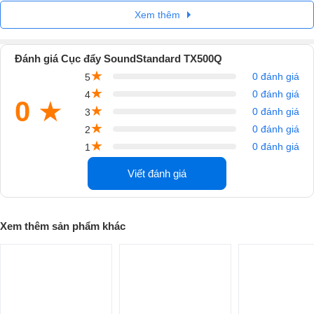
Xem thêm
Đánh giá Cục đẩy SoundStandard TX500Q
★
0 đánh giá
5
★
0 đánh giá
4
0
★
★
0 đánh giá
3
★
0 đánh giá
2
Hình thức sang trọng cuốn hút
★
0 đánh giá
1
Cục đẩy công suất Soundstandard
TX500Q sở hữu hình thức sang
Viết đánh giá
trọng, tinh tế trong cách bố trí từng núm điều chỉnh, hệ thống đèn báo
hiệu đến các bo mạch, sò, tụ bên trong tao nên một khối sản phẩm
hoàn hảo từ trong ra ngoài.
Xem thêm sản phẩm khác