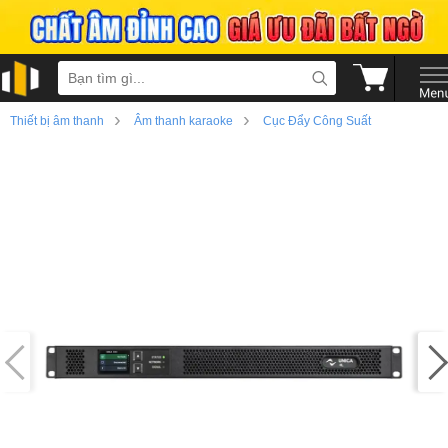
›
›
Thiết bị âm thanh
Âm thanh karaoke
Cục Đẩy Công Suất
›