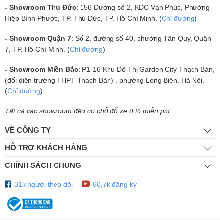
- Showroom Thủ Đức
: 156 Đường số 2, KDC Vạn Phúc, Phường
Chỉnh Dễ Dàng
Hiệp Bình Phước, TP. Thủ Đức, TP. Hồ Chí Minh. (
Chỉ đường
)
Màn hình hiển thị LCD tích hợp trên UNICA 16K4 cung cấp thông tin
- Showroom Quận 7
: Số 2, đường số 40, phường Tân Quy, Quận
trạng thái hệ thống một cách chi tiết, giúp người dùng dễ dàng giám
7, TP. Hồ Chí Minh. (
Chỉ đường
)
sát, phát hiện lỗi và thực hiện bảo trì.
- Showroom Miền Bắc
: P1-16 Khu Đô Thị Garden City Thạch Bàn,
Giao diện trực quan:
Hiển thị thông số hoạt động theo thời gian thực.
(đối diện trường THPT Thạch Bàn) , phường Long Biên, Hà Nội.
Hỗ trợ chẩn đoán lỗi:
Phát hiện sự cố nhanh chóng, giúp người vận
(
Chỉ đường
)
hành xử lý kịp thời.
6. Tích Hợp Phần Mềm ArmoníaPlus – Quản Lý
Tất cả các showroom đều có chỗ đỗ xe ô tô miễn phí.
Hệ Thống Chuyên Sâu
VỀ CÔNG TY
UNICA 16K4 tương thích hoàn toàn với phần mềm
ArmoníaPlus
của
HỖ TRỢ KHÁCH HÀNG
Powersoft, giúp người dùng:
CHÍNH SÁCH CHUNG
Tinh chỉnh hệ thống âm thanh:
Tùy chỉnh EQ, giới hạn công suất,
điều chỉnh độ trễ,…
31k người theo dõi
60,7k đăng ký
Quản lý preset loa:
Dễ dàng lưu và tải các cấu hình âm thanh phù
hợp với từng không gian sử dụng.
Theo dõi hiệu suất hoạt động:
Giám sát nhiệt độ, công suất tiêu thụ
và trạng thái tín hiệu.