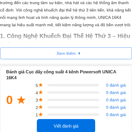
trường đến các trung tâm sự kiện, nhà hát và các hệ thống âm thanh
cố định. Với công nghệ khuếch đại thế hệ thứ 3 tiên tiến, khả năng kết
nối mạng linh hoạt và tính năng quản lý thông minh, UNICA 16K4
mang lại hiệu suất mạnh mẽ, tiết kiệm năng lượng và độ bền vượt trội.
1. Công Nghệ Khuếch Đại Thế Hệ Thứ 3 – Hiệu
Suất Vượt Trội
Xem thêm
UNICA 16K4 sử dụng công nghệ khuếch đại thế hệ thứ 3 của
Powersoft, giúp tối ưu hóa hiệu suất hoạt động, đảm bảo chất lượng
âm thanh trung thực, mạnh mẽ và ổn định. Bộ khuếch đại này hỗ trợ
Đánh giá Cục đẩy công suất 4 kênh Powersoft UNICA
16K4
xử lý tín hiệu chuyên sâu, giúp giảm méo tiếng và tăng cường độ chi
★
tiết của âm thanh.
0 đánh giá
5
★
0 đánh giá
4
Công suất cao, âm thanh sạch:
Với thiết kế tiên tiến, UNICA 16K4
0
★
★
0 đánh giá
3
cung cấp công suất lớn mà vẫn đảm bảo chất âm trung thực, độ méo
★
tiếng cực thấp.
0 đánh giá
2
Độ tin cậy cao:
Công nghệ khuếch đại mới giúp thiết bị hoạt động ổn
★
0 đánh giá
1
định trong thời gian dài, thích hợp cho các hệ thống âm thanh chuyên
nghiệp đòi hỏi hiệu suất cao.
Viết đánh giá