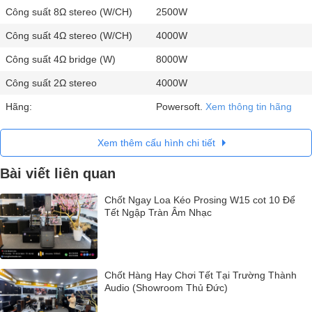
Công suất 8Ω stereo (W/CH)
2500W
Công suất 4Ω stereo (W/CH)
4000W
Công suất 4Ω bridge (W)
8000W
Công suất 2Ω stereo
4000W
Hãng:
Powersoft.
Xem thông tin hãng
Xem thêm cấu hình chi tiết
Bài viết liên quan
Chốt Ngay Loa Kéo Prosing W15 cot 10 Để
Tết Ngập Tràn Âm Nhạc
Chốt Hàng Hay Chơi Tết Tại Trường Thành
Audio (Showroom Thủ Đức)