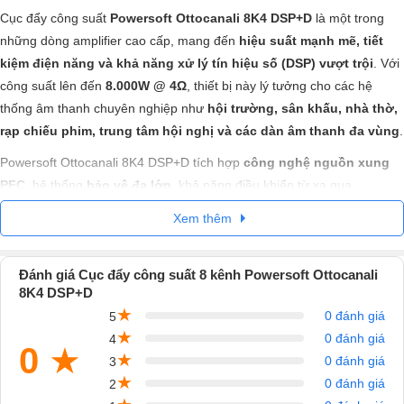
Cục đẩy công suất
Powersoft Ottocanali 8K4 DSP+D
là một trong
những dòng amplifier cao cấp, mang đến
hiệu suất mạnh mẽ, tiết
kiệm điện năng và khả năng xử lý tín hiệu số (DSP) vượt trội
. Với
công suất lên đến
8.000W @ 4Ω
, thiết bị này lý tưởng cho các hệ
thống âm thanh chuyên nghiệp như
hội trường, sân khấu, nhà thờ,
rạp chiếu phim, trung tâm hội nghị và các dàn âm thanh đa vùng
.
Powersoft Ottocanali 8K4 DSP+D tích hợp
công nghệ nguồn xung
PFC
, hệ thống
bảo vệ đa lớp
, khả năng điều khiển từ xa qua
ArmoníaPlus
, cùng với bộ xử lý DSP mạnh mẽ, giúp tối ưu hiệu suất
Xem thêm
và đảm bảo chất lượng âm thanh hoàn hảo.
Đánh giá Cục đẩy công suất 8 kênh Powersoft Ottocanali
8K4 DSP+D
1. Nguồn Cung Cấp (Power Supply) – Ổn Định,
★
0 đánh giá
5
Hiệu Suất Cao, Tiết Kiệm Điện
★
0 đánh giá
4
0
★
★
Công nghệ nguồn chuyển mạch đa dụng (Universal Switch Mode
0 đánh giá
3
Power Supply)
★
0 đánh giá
2