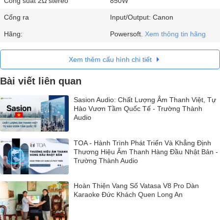
Công suất 2Ω stereo
850W
Cổng ra
Input/Output: Canon
Hãng:
Powersoft.
Xem thông tin hãng
Xem thêm cấu hình chi tiết
Bài viết liên quan
Sasion Audio: Chất Lượng Âm Thanh Việt, Tự
Hào Vươn Tầm Quốc Tế - Trường Thành
Audio
TOA - Hành Trình Phát Triển Và Khẳng Định
Thương Hiệu Âm Thanh Hàng Đầu Nhật Bản -
Trường Thành Audio
Hoàn Thiện Vang Số Vatasa V8 Pro Dàn
Karaoke Đức Khách Quen Long An