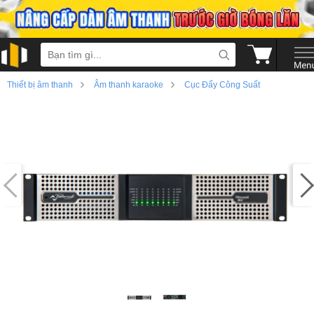
›
›
Thiết bị âm thanh
Âm thanh karaoke
Cục Đẩy Công Suất
›