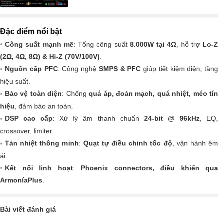
Đặc điểm nổi bật
Công suất mạnh mẽ
: Tổng công suất
8.000W tại 4Ω
, hỗ trợ
Lo-Z
(2Ω, 4Ω, 8Ω) & Hi-Z (70V/100V)
.
Nguồn cấp PFC
: Công nghệ
SMPS & PFC
giúp tiết kiệm điện, tăng
hiệu suất.
Bảo vệ toàn diện
: Chống
quá áp, đoản mạch, quá nhiệt, méo tí
hiệu
, đảm bảo an toàn.
DSP cao cấp
: Xử lý âm thanh chuẩn
24-bit @ 96kHz
, EQ
crossover, limiter.
Tản nhiệt thông minh
:
Quạt tự điều chỉnh tốc độ
, vận hành ê
ái.
Kết nối linh hoạt
:
Phoenix connectors, điều khiển qua
ArmoníaPlus
.
Bài viết đánh giá