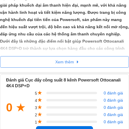
giải pháp khuếch đại âm thanh hiện đại, mạnh mẽ, với khả năng
vận hành linh hoạt và tiết kiệm năng lượng. Được trang bị công
nghệ khuếch đại tiên tiến của Powersoft, sản phẩm này mang
đến hiệu suất vượt trội, độ bền cao và khả năng kết nối mở rộng,
đáp ứng nhu cầu của các hệ thống âm thanh chuyên nghiệp.
Dưới đây là những đặc điểm nổi bật giúp Powersoft Ottocanali
4K4 DSP+D trở thành sự lựa chọn hàng đầu cho các công trình
âm thanh sân khấu, hội trường, trung tâm thương mại, nhà hàng,
Xem thêm
khách sạn, và các hệ thống âm thanh phân tán.
Đánh giá Cục đẩy công suất 8 kênh Powersoft Ottocanali
1. Hỗ Trợ Đa Khu Vực Linh Hoạt – Flexible Multi-Zone Support
4K4 DSP+D
★
Powersoft Ottocanali 4K4 DSP+D
hỗ trợ nhiều cấu hình loa khác
0 đánh giá
5
nhau, bao gồm:
★
0 đánh giá
4
0
★
Loa trở kháng thấp (Low Impedance)
– Phù hợp cho các hệ thống
★
0 đánh giá
3
âm thanh sân khấu, hội trường.
★
0 đánh giá
2
Cặp kênh cầu nối (Mono-Bridgeable Channel Pairs)
– Gia tăng
★
0 đánh giá
1
công suất đầu ra khi cần thiết.