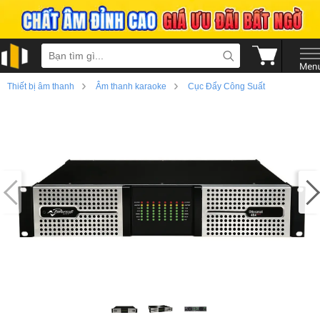
›
›
Thiết bị âm thanh
Âm thanh karaoke
Cục Đẩy Công Suất
›