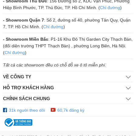
- Showroom Thủ Đức
: 156 Đường số 2, KDC Vạn Phúc, Phường
Bảo vệ nhiệt
: Kiểm soát nhiệt độ của từng kênh khuếch đại, tự động
Hiệp Bình Phước, TP. Thủ Đức, TP. Hồ Chí Minh. (
Chỉ đường
)
giảm công suất khi nhiệt độ quá cao.
Bảo vệ ngắn mạch
: Ngăn ngừa hư hỏng do chập loa hoặc kết nối sai
- Showroom Quận 7
: Số 2, đường số 40, phường Tân Quy, Quận
kỹ thuật.
7, TP. Hồ Chí Minh. (
Chỉ đường
)
Khả năng giám sát qua phần mềm từ xa
giúp phát hiện lỗi kịp thời,
hạn chế rủi ro khi vận hành.
- Showroom Miền Bắc
: P1-16 Khu Đô Thị Garden City Thạch Bàn,
(đối diện trường THPT Thạch Bàn) , phường Long Biên, Hà Nội.
(
Chỉ đường
)
5. Thiết Kế Nhẹ, Dễ Lắp Đặt – User-Friendly & Space-Saving
Tất cả các showroom đều có chỗ đỗ xe ô tô miễn phí.
Design
Thiết kế dạng Rack-Mountable 2RU
, tiết kiệm không gian lắp đặt.
VỀ CÔNG TY
Trọng lượng chỉ 14 kg
, dễ dàng vận chuyển và lắp ráp.
HỖ TRỢ KHÁCH HÀNG
Cáp nguồn AC có thể tháo rời
, giúp thuận tiện hơn khi thi công lắp
đặt.
CHÍNH SÁCH CHUNG
Kết nối tiêu chuẩn Phoenix
cho cả tín hiệu
Analog và Digital
, giúp
tối ưu hóa hiệu suất tín hiệu.
31k người theo dõi
60,7k đăng ký
6. Tiêu Thụ Điện Năng Thấp, Giảm Nhiệt Độ Hoạt Động