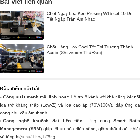
Bài viết liên quan
Chốt Ngay Loa Kéo Prosing W15 cot 10 Để
Tết Ngập Tràn Âm Nhạc
Chốt Hàng Hay Chơi Tết Tại Trường Thành
Audio (Showroom Thủ Đức)
Đặc điểm nổi bật
Công suất mạnh mẽ, linh hoạt
: Hỗ trợ 8 kênh với khả năng kết nố
loa trở kháng thấp (Low-Z) và loa cao áp (70V/100V), đáp ứng đa
dạng nhu cầu âm thanh.
Công nghệ khuếch đại tiên tiến
: Ứng dụng
Smart Rail
Management (SRM)
giúp tối ưu hóa điện năng, giảm thất thoát nhiệt
và tăng hiệu suất hoạt động.