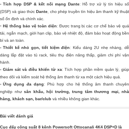
Tích hợp DSP & kết nối mạng Dante
: Hỗ trợ xử lý tín hiệu số
(DSP) và giao thức
Dante
, cho phép truyền tín hiệu âm thanh kỹ thuậ
số ổn định và chính xác.
Hệ thống bảo vệ toàn diện
: Được trang bị các cơ chế bảo vệ qu
tải, ngắn mạch, giới hạn clip, bảo vệ nhiệt độ, đảm bảo hoạt động bền
bỉ và an toàn.
Thiết kế nhỏ gọn, tiết kiệm điện
: Kiểu dáng 2U nhẹ nhàng, dễ
dàng lắp đặt vào tủ rack, tiêu thụ điện năng thấp, giảm chi phí vận
hành.
Giám sát và điều khiển từ xa
: Tích hợp phần mềm quản lý, giú
theo dõi và kiểm soát hệ thống âm thanh từ xa một cách hiệu quả.
Ứng dụng đa dạng
: Phù hợp cho hệ thống âm thanh chuyê
nghiệp như
sân khấu, hội trường, trung tâm thương mại, nhà
hàng, khách sạn, bar/club
và nhiều không gian khác.
Bài viết đánh giá
Cục đẩy công suất 8 kênh Powersoft Ottocanali 4K4 DSP+D là