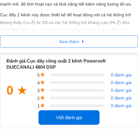
mạnh mẽ, độ linh hoạt cao và khả năng tiết kiệm năng lượng tối ưu.
Cục đẩy 2 kênh này được thiết kế để hoạt động với cả hệ thống trở
kháng thấp (Lo-Z) từ 2Ω và các hệ thống trở kháng cao (Hi-Z) như
70V/100V. Điều này giúp thiết bị có thể hoạt động trong nhiều môi
trường khác nhau, từ âm thanh hội trường, sân khấu, nhà hát cho đến
Xem thêm
các hệ thống phát thanh thông báo trong tòa nhà, trung tâm thương
mại, khách sạn hay khu công nghiệp.
Đánh giá Cục đẩy công suất 2 kênh Powersoft
Với công nghệ DSP tiên tiến, Duecanali 4804 DSP không chỉ cung cấp
DUECANALI 4804 DSP
các chức năng xử lý âm thanh mạnh mẽ mà còn đáp ứng tiêu chuẩn
★
0 đánh giá
5
IEC 60849, đảm bảo hoạt động ổn định trong các hệ thống âm thanh
★
0 đánh giá
4
0
★
dùng cho mục đích khẩn cấp.
★
0 đánh giá
3
★
1. Các tính năng nổi bật
0 đánh giá
2
★
0 đánh giá
1
1.1. Công nghệ nguồn cấp tiên tiến và hiệu suất năng lượng tối ưu
Viết đánh giá
Một trong những điểm mạnh của Powersoft Duecanali 4804 DSP là
nguồn cung cấp chuyển mạch đa năng (switch-mode power supply),
giúp thiết bị có thể hoạt động ổn định trong dải điện áp rộng lên đến