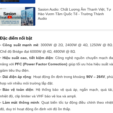
Sasion Audio: Chất Lượng Âm Thanh Việt, Tự
Hào Vươn Tầm Quốc Tế - Trường Thành
Audio
Đặc điểm nổi bật
Công suất mạnh mẽ
: 3000W @ 2Ω, 2400W @ 4Ω, 1250W @ 8Ω.
Chế độ Bridge đạt 6000W @ 4Ω, 4800W @ 8Ω.
Hiệu suất cao, tiết kiệm điện
: Công nghệ nguồn chuyển mạch đ
năng với
PFC (Power Factor Correction)
giúp tối ưu hóa hiệu suất v
giảm tiêu thụ điện.
Dải điện áp rộng
: Hoạt động ổn định trong khoảng
90V – 264V
, ph
hợp với nhiều môi trường lắp đặt.
Bảo vệ toàn diện
: Hệ thống bảo vệ quá áp, ngắn mạch, quá tải
nhiệt độ, clip limiter và VHF bảo vệ loa và ampli.
Làm mát thông minh
: Quạt biến tốc tự động điều chỉnh theo nhiệt
độ, duy trì hoạt động ổn định với độ ồn thấp.