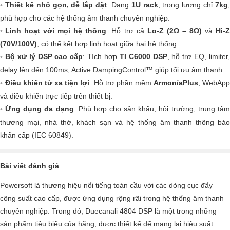
Thiết kế nhỏ gọn, dễ lắp đặt
: Dạng
1U rack
, trọng lượng chỉ
7kg
phù hợp cho các hệ thống âm thanh chuyên nghiệp.
Linh hoạt với mọi hệ thống
: Hỗ trợ cả
Lo-Z (2Ω – 8Ω)
và
Hi-
(70V/100V)
, có thể kết hợp linh hoạt giữa hai hệ thống.
Bộ xử lý DSP cao cấp
: Tích hợp
TI C6000 DSP
, hỗ trợ EQ, limiter
delay lên đến 100ms, Active DampingControl™ giúp tối ưu âm thanh.
Điều khiển từ xa tiện lợi
: Hỗ trợ phần mềm
ArmoníaPlus
, WebAp
và điều khiển trực tiếp trên thiết bị.
Ứng dụng đa dạng
: Phù hợp cho sân khấu, hội trường, trung tâm
thương mại, nhà thờ, khách sạn và hệ thống âm thanh thông báo
khẩn cấp (IEC 60849).
Bài viết đánh giá
Powersoft là thương hiệu nổi tiếng toàn cầu với các dòng cục đẩy
công suất cao cấp, được ứng dụng rộng rãi trong hệ thống âm thanh
chuyên nghiệp. Trong đó, Duecanali 4804 DSP là một trong những
sản phẩm tiêu biểu của hãng, được thiết kế để mang lại hiệu suất