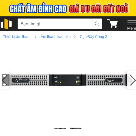
›
›
Thiết bị âm thanh
Âm thanh karaoke
Cục Đẩy Công Suất
›