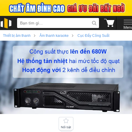
›
›
Thiết bị âm thanh
Âm thanh karaoke
Cục Đẩy Công Suất