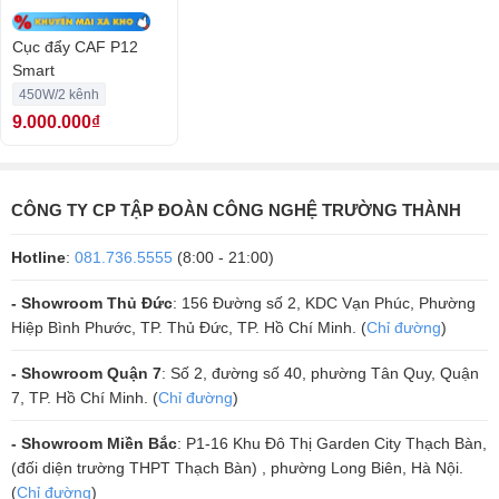
Cục đẩy CAF P12
Smart
450W/2 kênh
9.000.000₫
Ưu điểm tiếp theo chính là sự thân thiện của cục đẩy với các thiết bị
khác, với độ nhạy đầu vào 0,77V cùng cổng kết nối neutrik thông dụng
CÔNG TY CP TẬP ĐOÀN CÔNG NGHỆ TRƯỜNG THÀNH
CAF P12 smart có tương thích với nhiều dòng loa lớn nhỏ khác nhau
và cũng không từ chối bất kỳ dòng vang số nào, chỉ cần có các chỉ số
Hotline
:
081.736.5555
(8:00 - 21:00)
công suất phù hợp. Vì thế, đây là dòng cục đẩy được sử dụng rất
- Showroom Thủ Đức
: 156 Đường số 2, KDC Vạn Phúc, Phường
nhiều cho các phòng karaoke chuyên nghiệp.
Hiệp Bình Phước, TP. Thủ Đức, TP. Hồ Chí Minh. (
Chỉ đường
)
Các điểm cộng trong thiết kế của CAF P12 Smart
- Showroom Quận 7
: Số 2, đường số 40, phường Tân Quy, Quận
Không dừng lại ở các ưu điểm về tính năng, thiết kế của cục đẩy cũng
7, TP. Hồ Chí Minh. (
Chỉ đường
)
là điểm cộng thu hút người dùng so với những dòng cục đẩy trước đó.
- Showroom Miền Bắc
: P1-16 Khu Đô Thị Garden City Thạch Bàn,
(đối diện trường THPT Thạch Bàn) , phường Long Biên, Hà Nội.
(
Chỉ đường
)