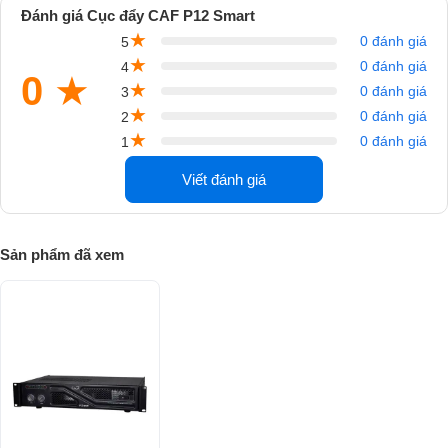
Đánh giá Cục đẩy CAF P12 Smart
★
0 đánh giá
5
★
0 đánh giá
4
0
★
★
0 đánh giá
3
★
0 đánh giá
2
Các ưu điểm về tính năng hoạt động
★
0 đánh giá
1
CAF P12 Smart là dòng
cục đẩy
2 kênh, khuếch đại ở hai chế độ
Viết đánh giá
Stereo và bridge. Trở kháng hơi nhỏ nhưng hoạt động ở dải tần lớn từ
20Hz-20kHz, ± 0.5dB và các mức công suất mà cục đẩy đạt được đó
là: 450W × 2CH ( mức 8 ohms), 680W x 2CH (mức 4 ohms) ở chế độ
Sản phẩm đã xem
stereo, còn khi ở chế độ bridge 8 ohms cục đẩy thể đáp ứng mức
công suất lên đến 1360W.