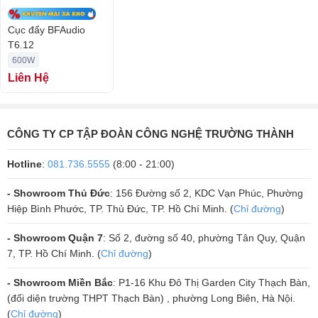
Cục đẩy BFAudio
T6.12
600W
Liên Hệ
CÔNG TY CP TẬP ĐOÀN CÔNG NGHỆ TRƯỜNG THÀNH
Hotline
:
081.736.5555
(8:00 - 21:00)
Tác dụng của đường dây IL-N giúp cục đẩy không gây tiếng ồn khi đột
ngột chuyển sang mức âm lượng lớn nhất.
- Showroom Thủ Đức
: 156 Đường số 2, KDC Vạn Phúc, Phường
Các mức công suất của cục đẩy BFAudio T6.12 bao gồm 600W/2CH
Hiệp Bình Phước, TP. Thủ Đức, TP. Hồ Chí Minh. (
Chỉ đường
)
(trở kháng 8 ohms), 1000W/2CH (trở kháng 4 ohms) có thể kéo cặp
- Showroom Quận 7
: Số 2, đường số 40, phường Tân Quy, Quận
loa bass lớn nhỏ hoặc loa sub để mang đến những trải nghiệm âm
7, TP. Hồ Chí Minh. (
Chỉ đường
)
thanh tuyệt vời cho bạn.
- Showroom Miền Bắc
: P1-16 Khu Đô Thị Garden City Thạch Bàn,
(đối diện trường THPT Thạch Bàn) , phường Long Biên, Hà Nội.
(
Chỉ đường
)