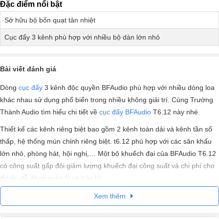
Đặc điểm nổi bật
Sở hữu bộ bốn quạt tản nhiệt
Cục đẩy 3 kênh phù hợp với nhiều bộ dàn lớn nhỏ
Bài viết đánh giá
Dòng
cục đẩy
3 kênh độc quyền BFAudio phù hợp với nhiều dòng loa
khác nhau sử dụng phổ biến trong nhiều không giải trí. Cùng Trường
Thành Audio tìm hiểu chi tiết về
cục đẩy BFAudio
T6.12 này nhé.
Thiết kế các kênh riêng biệt bao gồm 2 kênh toàn dải và kênh tần số
thấp, hệ thống mún chỉnh riêng biệt. t6.12 phù hợp với các sân khấu
lớn nhỏ, phòng hát, hội nghị,… Một bộ khuếch đại của BFAudio T6.12
có công suất gấp đôi giảm lượng khuếch đại công suất và chi phí cho
dự án dễ dàng quản lý và bảo trì.
Xem thêm