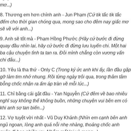
mơ...)
8. Thương em hơn chính anh - Jun Phạm
(Cứ tik tắc tik tắc
đếm cho thời gian chóng qua, mong sao cho đêm nay giấc mơ
sẽ về với anh...)
9. Anh sẽ tốt mà - Phạm Hồng Phước
(Hãy cứ bước đi đừng
quay đầu nhìn lại, hãy cứ bước đi đừng lưu luyến chi. Một hai
ba cậu chuyện tình ta tan ra. Đôi mình chẳng còn vương vấn
chi đâu...)
10. Yêu là tha thứ - Only C
(Trong ký ức anh khi ấy, lần đầu gặp
gỡ làm tim nhớ nhung. Rồi từng ngày trôi qua, trong thâm tâm
bỗng chốc nhận ra ấm áp tràn về mỗi lúc...)
11. Chỉ bằng cái gật đầu - Yan Nguyễn
(Cứ đêm về bao nhiêu
nghĩ suy không thể không buồn, những chuyện vui bên em có
khi anh sợ tan biến...)
12. Vợ tuyệt vời nhất - Vũ Duy Khánh
(Nhìn em cạnh bên anh
ngủ ngoan, lòng anh quá nỗi nhẹ nhàng, thoáng chốc anh