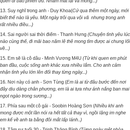
quên đi bao phiền ưu. Nhắm mắt lại và mong...)
13. Suy nghĩ trong anh - Duy Khoa(
Cứ qua thêm một ngày, mới
biết thế nào là yêu. Một ngày trôi qua vội vã nhưng trong anh
rất nhiều điều...)
14. Sai người sai thời điểm - Thanh Hưng
(Chuyện tình yêu lúc
nào cùng thế, đi mãi bao năm lê thê mong tìm được ai chung lối
về...)
15. Em sẽ là cô dâu - Minh Vương M4U
(Từ khi quen em phút
ban đầu, cuộc sống anh khác xưa nhiều lắm. Cho anh cảm
nhận tình yêu lớn lên đổi thay từng ngày...)
16. Nơi này có anh - Sơn Tùng (
Em là ai từ đâu bước đến nơi
đây dịu dàng chân phương, em là ai tựa như ánh nắng ban mai
ngọt ngào trong sương...)
17. Phía sau một cô gái - Soobin Hoàng Sơn (
Nhiều khi anh
mong được một lần nói ra hết tất cả thay vì, ngồi lặng im nghe
em kể về anh ta bằng đôi mắt lấp lánh..)
18. Tâm sự tuổi 30 - Trịnh Thăng Bình
(Từng ngày mệt nhòa,