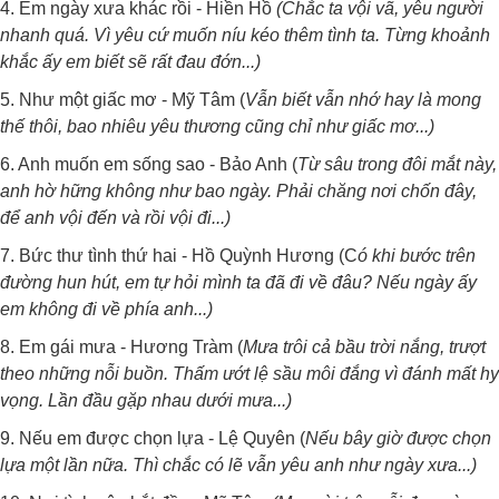
4. Em ngày xưa khác rồi - Hiền Hồ
(Chắc ta vội vã, yêu người
nhanh quá. Vì yêu cứ muốn níu kéo thêm tình ta. Từng khoảnh
khắc ấy em biết sẽ rất đau đớn...)
5. Như một giấc mơ - Mỹ Tâm (
Vẫn biết vẫn nhớ hay là mong
thế thôi, bao nhiêu yêu thương cũng chỉ như giấc mơ...)
6. Anh muốn em sống sao - Bảo Anh (
Từ sâu trong đôi mắt này,
anh hờ hững không như bao ngày. Phải chăng nơi chốn đây,
để anh vội đến và rồi vội đi...)
7. Bức thư tình thứ hai - Hồ Quỳnh Hương (C
ó khi bước trên
đường hun hút, em tự hỏi mình ta đã đi về đâu? Nếu ngày ấy
em không đi về phía anh...)
8. Em gái mưa - Hương Tràm (
Mưa trôi cả bầu trời nắng, trượt
theo những nỗi buồn. Thấm ướt lệ sầu môi đắng vì đánh mất hy
vọng. Lần đầu gặp nhau dưới mưa...)
9. Nếu em được chọn lựa - Lệ Quyên (
Nếu bây giờ được chọn
lựa một lần nữa. Thì chắc có lẽ vẫn yêu anh như ngày xưa...)