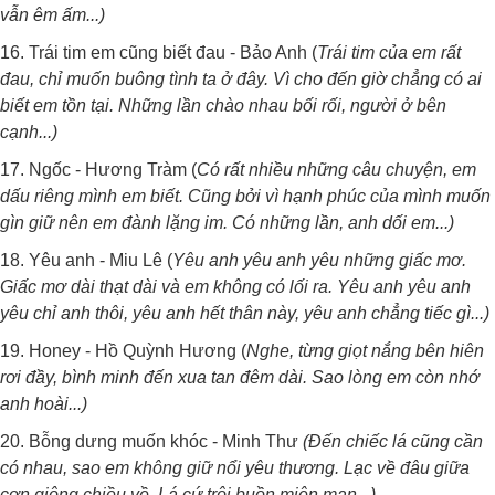
vẫn êm ấm...)
16. Trái tim em cũng biết đau - Bảo Anh (
Trái tim của em rất
đau, chỉ muốn buông tình ta ở đây. Vì cho đến giờ chẳng có ai
biết em tồn tại. Những lần chào nhau bối rối, người ở bên
cạnh...)
17. Ngốc - Hương Tràm (
Có rất nhiều những câu chuyện, em
dấu riêng mình em biết. Cũng bởi vì hạnh phúc của mình muốn
gìn giữ nên em đành lặng im. Có những lần, anh dối em...)
18. Yêu anh - Miu Lê (
Yêu anh yêu anh yêu những giấc mơ.
Giấc mơ dài thạt dài và em không có lối ra. Yêu anh yêu anh
yêu chỉ anh thôi, yêu anh hết thân này, yêu anh chẳng tiếc gì...)
19. Honey - Hồ Quỳnh Hương (
Nghe, từng giọt nắng bên hiên
rơi đầy, bình minh đến xua tan đêm dài. Sao lòng em còn nhớ
anh hoài...)
20. Bỗng dưng muốn khóc - Minh Thư
(Đến chiếc lá cũng cần
có nhau, sao em không giữ nổi yêu thương. Lạc về đâu giữa
cơn giông chiều về. Lá cứ trôi buồn miên man...)