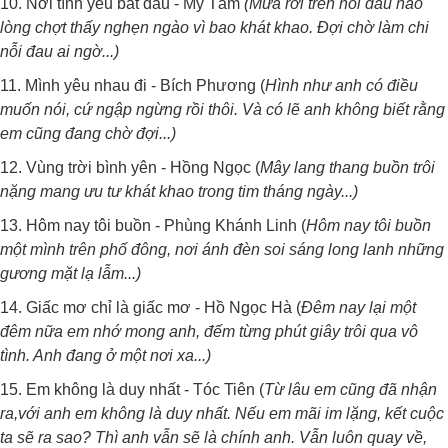
10. Nơi tình yêu bắt đầu - Mỹ Tâm
(Mưa rời trên nỗi đau nào
lòng chợt thấy nghẹn ngào vì bao khát khao. Đợi chờ làm chi
nỗi đau ai ngờ...)
11. Mình yêu nhau đi - Bích Phương (
Hình như anh có điều
muốn nói, cứ ngập ngừng rồi thôi. Và có lẽ anh không biết rằng
em cũng đang chờ đợi...)
12. Vùng trời bình yên - Hồng Ngọc (
Mây lang thang buồn trôi
nặng mang ưu tư khát khao trong tim tháng ngày...)
13. Hôm nay tôi buồn - Phùng Khánh Linh (
Hôm nay tôi buồn
một mình trên phố đông, nơi ánh đèn soi sáng long lanh những
gương mặt lạ lẫm...)
14. Giấc mơ chỉ là giấc mơ - Hồ Ngọc Hà (
Đêm nay lại một
đêm nữa em nhớ mong anh, đếm từng phút giây trôi qua vô
tình. Anh đang ở một nơi xa...)
15. Em không là duy nhất - Tóc Tiên (
Từ lâu em cũng đã nhận
ra,với anh em không là duy nhất. Nếu em mãi im lặng, kết cuộc
ta sẽ ra sao? Thì anh vẫn sẽ là chính anh. Vẫn luôn quay về,