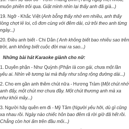
muộn phiền trôi qua. Giật mình nhìn lại thấy anh đã già...)
19. Ngỡ - Khắc Việt (
Anh bỗng thấy nhớ em nhiều, anh thấy
lòng chợt lẻ loi, cô đơn cùng với đêm dài, cứ trôi theo anh từng
ngày...)
20. Điều anh biết - Chi Dân
( Anh không biết bao nhiêu sao trên
trời, anh không biết cuộc đời mai ra sao...)
Những bài hát Karaoke giành cho nữ:
1. Duyên phận - Như Quỳnh
(Phận là con gái, chưa một lần
yêu ai. Nhìn về tương lai mà thấy như sông rộng đường dài...)
2. Cho em gần anh thêm chút nữa - Hương Tràm (
Một chút nhớ
anh đấy, một chút mơ chưa đầy. Một chút thương anh mà xa
như khói mây...)
3. Người hãy quên em đi - Mỹ Tâm (
Người yêu hỡi, dù gì cũng
xa nhau rồi. Ngày nào chiếc hôn bao đêm rã rời giờ đã hết rồi.
Chẳng còn hơi ấm trên đầu môi...)