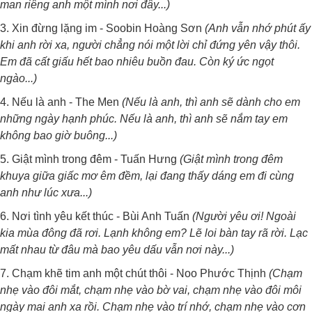
man riêng anh một mình nơi đây...)
3. Xin đừng lặng im - Soobin Hoàng Sơn
(Anh vẫn nhớ phút ấy
khi anh rời xa, người chẳng nói một lời chỉ đứng yên vậy thôi.
Em đã cất giấu hết bao nhiêu buồn đau. Còn ký ức ngọt
ngào...)
4. Nếu là anh - The Men
(Nếu là anh, thì anh sẽ dành cho em
những ngày hạnh phúc. Nếu là anh, thì anh sẽ nắm tay em
không bao giờ buông...)
5. Giật mình trong đêm - Tuấn Hưng
(Giật mình trong đêm
khuya giữa giấc mơ êm đềm, lại đang thấy dáng em đi cùng
anh như lúc xưa...)
6. Nơi tình yêu kết thúc - Bùi Anh Tuấn
(Người yêu ơi! Ngoài
kia mùa đông đã rơi. Lạnh không em? Lẽ loi bàn tay rã rời. Lạc
mất nhau từ đâu mà bao yêu dấu vẫn nơi này...)
7. Chạm khẽ tim anh một chút thôi - Noo Phước Thịnh
(Chạm
nhẹ vào đôi mắt, chạm nhẹ vào bờ vai, chạm nhẹ vào đôi môi
ngày mai anh xa rồi. Chạm nhẹ vào trí nhớ, chạm nhẹ vào cơn