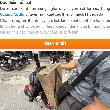
Đặc điểm nổi bật
Được sản xuất trên công nghệ dây truyền cốt lõi của hãng
chuyên sản xuất các thiết bị mạch khuếch đại.
Vatasa Audio
Chất lượng âm thanh hay, chi tiết, kiểm soát độ nhiều hài siêu
thấp cho ra chất lượng tín hiệu khuếch đại không bị méo tiếng
sai số như các mẫu cục đẩy công suất rẻ tiền.
Công suất lớn 2400w/ 4 kênh ở mức trở kháng là 8ohm và
XEM CHI TIẾT
3600w/ 4 kênh ở trở kháng là 4ohm.
Kiểu dáng thiết kế độc quyền của
nhìn vô cùn
Vatasa Audio
cứng cáp, sang trọng, đẳng cấp.
Sản xuất trên nền tảng vỉ bo mạch Class H cho chất lượng âm
thanh dải âm bass chắc tiếng, âm Mid rõ dàng, dải âm treble
sắc và gọn.
Sản phẩm chính hãng của
được bảo hàng lê
Vatasa Audio
tới 3 năm.