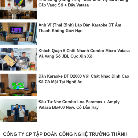
Cấp Vang Số + Đẩy Vatasa
Anh Vĩ (Thái Bình) Lắp Dàn Karaoke DT Âm
Thanh Không Giới Hạn
Khách Quận 6 Chốt Nhanh Combo Micro Vatasa
Và Vang Số JBL Cực Xịn Xò!
Dàn Karaoke DT D2000 Với Chất Nhạc Đỉnh Cao
Đã Có Mặt Tại Nghệ An
Đầu Tư Nhẹ Combo Loa Paramax + Amply
Vatasa Bla400 New, Có Dàn Hay
CÔNG TY CP TẬP ĐOÀN CÔNG NGHỆ TRƯỜNG THÀNH