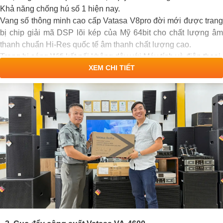
Khả năng chống hú số 1 hiện nay.
Vang số thông minh cao cấp Vatasa V8pro đời mới được trang
bị chip giải mã DSP lõi kép của Mỹ 64bit cho chất lượng âm
thanh chuẩn Hi-Res quốc tế âm thanh chất lượng cao.
Trang bị sóng Wifi kết nối không dây với Máy tính và điện thoại.
XEM CHI TIẾT
Âm thanh hay, hiệu ứng echo và reveb chuyên nghiệp hát rất
nhẹ và siêu hay.
Được trang bị app phần mêm trên điện thoại iphon và ipad
điều chỉnh âm thanh như : Bass, MiD, Treble và hiệu ứng
Echo, Reveb dễ hơn cả amply hiện tại.
Được trang bị màn hình lớn 4 inch giúp người dùng dễ dàng
tuỳ chỉnh theo ý muốn các chế độ như Music, Micro, Echo,
Reveb...
Có 20 chế độ cài đặt sẵn để người dùng tự thay đổi các chế độ
giải trí phù hợp như hát karaoke, nghe nhạc, xem phim......
Mẫu mã sang trọng, tinh tế, đẳng cấp.