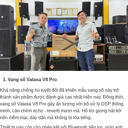
1. Vang số Vatasa V8 Pro
Khả năng chống hú tuyệt đối đã khiến mẫu vang số này trở
thành sản phẩm được đánh giá cao nhất hiện nay. Đồng thời,
vang số Vatasa V8 Pro gây ấn tượng với bộ xử lý DSP thông
minh, căn chỉnh echo - reverb mượi mà. Hỗ trợ giọng hát trở
nên mềm mại, dày dặn mà không bị lóa tiếng.
Thiết bị này còn cho phép kết nối Bluetooth tiện lợi, giúp anh