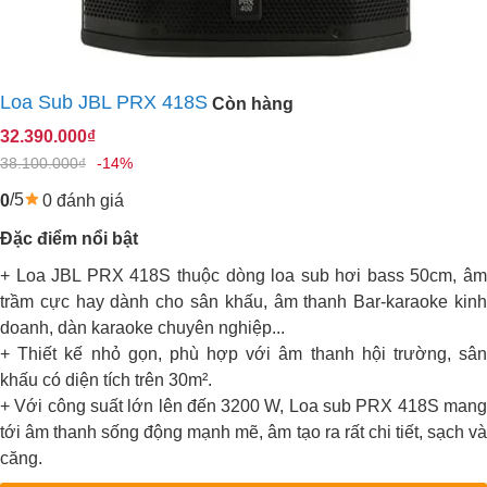
Loa Sub JBL PRX 418S
Còn hàng
32.390.000₫
38.100.000₫
-14%
/5
0 đánh giá
0
Đặc điểm nổi bật
+ Loa JBL PRX 418S thuộc dòng loa sub hơi bass 50cm, âm
trầm cực hay dành cho sân khấu, âm thanh Bar-karaoke kinh
doanh, dàn karaoke chuyên nghiệp...
+ Thiết kế nhỏ gọn, phù hợp với âm thanh hội trường, sân
khấu có diện tích trên 30m².
+ Với công suất lớn lên đến 3200 W, Loa sub PRX 418S mang
tới âm thanh sống động mạnh mẽ, âm tạo ra rất chi tiết, sạch và
căng.