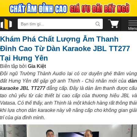
Khám Phá Chất Lượng Âm Thanh
Đỉnh Cao Từ Dàn Karaoke JBL TT277
Tại Hưng Yên
Biên tập bởi
Gia Kiệt
Đội ngũ Trường Thành Audio lại có cơ duyên ghé thăm vùng
đất Hưng Yên để gặp gỡ anh Thịnh - Chủ nhân mới của
dàn
karaoke JBL TT277
đẳng cấp. Đây là dàn âm thanh được cấ
tạo chủ yếu từ các thiết bị cao cấp của thương hiệu JBL và
Vatasa. Có thể thấy, anh Thịnh là một khách hàng rất thông thái
khi lựa chọn dàn karaoke này về nâng cấp cho không gian giải
trí của gia đình mình.