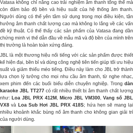
Vatasa không chỉ nâng cao trải nghiệm âm thanh tổng thể mà
còn đảm bảo độ bền và hiệu suất của hệ thống âm thanh.
Người dùng có thể yên tâm sử dụng trong mọi điều kiện, tận
hưởng âm thanh chất lượng cao mà không lo lắng về các vấn
đề kỹ thuật. Có thể thấy các sản phẩm của Vatasa đang dần
chứng minh vị thế dẫn đầu về mẫu mã và độ bền của mình trên
thị trường là hoàn toàn xứng đáng.
JBL là một thương hiệu nổi tiếng với các sản phẩm được thiết
kế hiện đại, bền bỉ và dùng công nghệ tiên tiến giúp tối ưu hiệu
suất và giảm thiểu méo tiếng. Điều này làm cho JBL trở thành
lựa chọn lý tưởng cho mọi nhu cầu âm thanh, từ nghe nhạc,
xem phim đến các buổi biểu diễn chuyên nghiệp. Trong
dàn
karaoke JBL TT277
có rất nhiều thiết bị âm thanh chất lượng
như:
Loa JBL PRX 412M
,
Micro JBL VM300
,
Vang số JBL
VX8
và
Loa Sub Hơi JBL PRX 418S
; hứa hẹn sẽ mang lạ
nhiều khoảnh khắc bùng nổ âm thanh cho không gian giải trí
của người dùng.