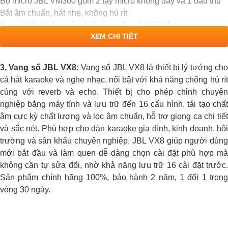
Bộ micro JBL VM300 gồm 2 tay micro không dây và 1 đầu thu
Bắt âm chuẩn, hát nhẹ, không hú rít
Trang bị tính năng cảm biến tự ngắt giúp tiết kiệm pin
XEM CHI TIẾT
sử dụng sóng UHF siêu cao
3. Vang số JBL VX8
: Vang số JBL VX8 là thiết bị lý tưởng ch
cả hát karaoke và nghe nhạc, nổi bật với khả năng chống hú rít
cùng với reverb và echo. Thiết bị cho phép chỉnh chuyên
nghiệp bằng máy tính và lưu trữ đến 16 cấu hình, tái tạo chất
âm cực kỳ chất lượng và lọc âm chuẩn, hỗ trợ giọng ca chi tiết
và sắc nét. Phù hợp cho dàn karaoke gia đình, kinh doanh, hội
trường và sân khấu chuyên nghiệp, JBL VX8 giúp người dùng
mới bắt đầu và làm quen dễ dàng chọn cài đặt phù hợp mà
không cần tự sửa đổi, nhờ khả năng lưu trữ 16 cài đặt trước.
Sản phẩm chính hãng 100%, bảo hành 2 năm, 1 đổi 1 trong
vòng 30 ngày.