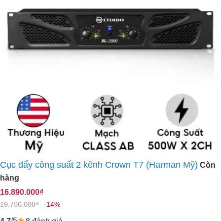
Cục đẩy công suất 2 kênh Crown T7 (Harman Mỹ)
Còn
hàng
16.890.000₫
19.700.000₫
-14%
/5
8 đánh giá