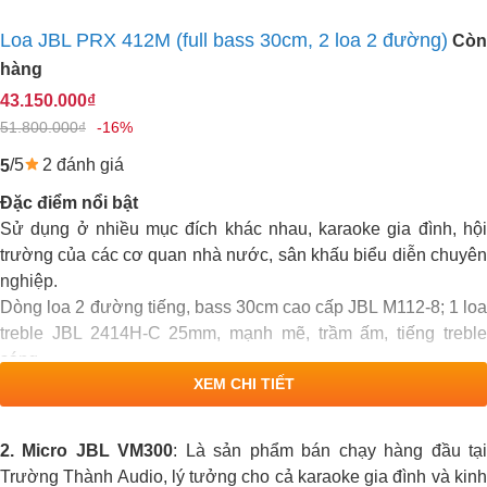
Loa JBL PRX 412M (full bass 30cm, 2 loa 2 đường)
Còn
hàng
43.150.000₫
51.800.000₫
-16%
/5
2 đánh giá
5
Đặc điểm nổi bật
Sử dụng ở nhiều mục đích khác nhau, karaoke gia đình, hội
trường của các cơ quan nhà nước, sân khấu biểu diễn chuyên
nghiệp.
Dòng loa 2 đường tiếng, bass 30cm cao cấp JBL M112-8; 1 loa
treble JBL 2414H-C 25mm, mạnh mẽ, trầm ấm, tiếng treble
sáng.
XEM CHI TIẾT
Công suất tối đa: 300 W / 600 W / 1200 W.
Tần số đáp tuyến62 Hz – 19 kHz (+3 dB); Độ nhạy 95 dB SPL.
Linh kiện cao cấp từ Mexico cho độ bền cao,phối ghép hoàn
2. Micro JBL VM300
: Là sản phẩm bán chạy hàng đầu tạ
hảo với các thiết bị khác như cục đẩy DT, vang số Vatasa.
Trường Thành Audio, lý tưởng cho cả karaoke gia đình và kinh