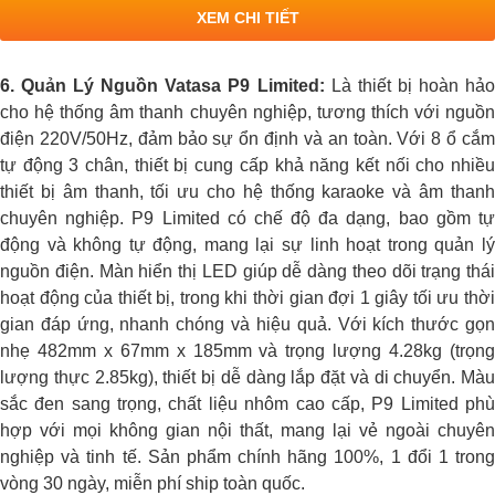
XEM CHI TIẾT
6. Quản Lý Nguồn Vatasa P9 Limited:
Là thiết bị hoàn hả
cho hệ thống âm thanh chuyên nghiệp, tương thích với nguồn
điện 220V/50Hz, đảm bảo sự ổn định và an toàn. Với 8 ổ cắm
tự động 3 chân, thiết bị cung cấp khả năng kết nối cho nhiều
thiết bị âm thanh, tối ưu cho hệ thống karaoke và âm thanh
chuyên nghiệp. P9 Limited có chế độ đa dạng, bao gồm tự
động và không tự động, mang lại sự linh hoạt trong quản lý
nguồn điện. Màn hiển thị LED giúp dễ dàng theo dõi trạng thái
hoạt động của thiết bị, trong khi thời gian đợi 1 giây tối ưu thời
gian đáp ứng, nhanh chóng và hiệu quả. Với kích thước gọn
nhẹ 482mm x 67mm x 185mm và trọng lượng 4.28kg (trọng
lượng thực 2.85kg), thiết bị dễ dàng lắp đặt và di chuyển. Màu
sắc đen sang trọng, chất liệu nhôm cao cấp, P9 Limited phù
hợp với mọi không gian nội thất, mang lại vẻ ngoài chuyên
nghiệp và tinh tế. Sản phẩm chính hãng 100%, 1 đổi 1 trong
vòng 30 ngày, miễn phí ship toàn quốc.