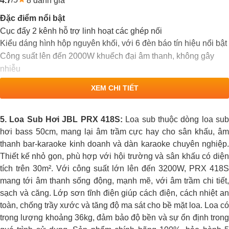
4.7
Đặc điểm nổi bật
Cục đẩy 2 kênh hỗ trợ linh hoạt các ghép nối
Kiểu dáng hình hộp nguyên khối, với 6 đèn báo tín hiệu nổi bật
Công suất lên đến 2000W khuếch đại âm thanh, không gây
nhiễu
XEM CHI TIẾT
5. Loa Sub Hơi JBL PRX 418S:
Loa sub thuộc dòng loa sub
hơi bass 50cm, mang lại âm trầm cực hay cho sân khấu, âm
thanh bar-karaoke kinh doanh và dàn karaoke chuyên nghiệp.
Thiết kế nhỏ gọn, phù hợp với hội trường và sân khấu có diện
tích trên 30m². Với công suất lớn lên đến 3200W, PRX 418S
mang tới âm thanh sống động, mạnh mẽ, với âm trầm chi tiết,
sạch và căng. Lớp sơn tĩnh điện giúp cách điện, cách nhiệt an
toàn, chống trầy xước và tăng độ ma sát cho bề mặt loa. Loa có
trọng lượng khoảng 36kg, đảm bảo độ bền và sự ổn định trong