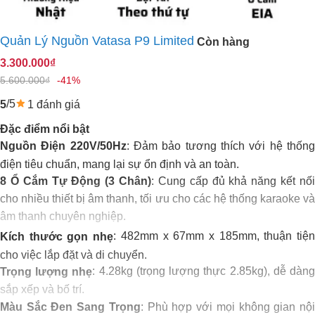
Quản Lý Nguồn Vatasa P9 Limited
Còn hàng
3.300.000₫
5.600.000₫
-41%
/5
1 đánh giá
5
Đặc điểm nổi bật
: Đảm bảo tương thích với hệ thốn
Nguồn Điện 220V/50Hz
điện tiêu chuẩn, mang lại sự ổn định và an toàn.
: Cung cấp đủ khả năng kết nố
8 Ổ Cắm Tự Động (3 Chân)
cho nhiều thiết bị âm thanh, tối ưu cho các hệ thống karaoke và
âm thanh chuyên nghiệp.
: Bao gồm chế độ tự động và không tự động
Chế Độ Đa Dạng
: 482mm x 67mm x 185mm, thuận tiệ
Kích thước gọn nhẹ
cho phép người dùng linh hoạt trong việc quản lý nguồn điện
cho việc lắp đặt và di chuyển.
cho các thiết bị.
: 4.28kg (trọng lượng thực 2.85kg), dễ dàn
Trọng lượng nhẹ
: Dễ dàng theo dõi trạng thái hoạt động của
Màn Hiển Thị LED
sắp xếp và bố trí.
thiết bị, giúp người dùng dễ dàng kiểm soát.
: Phù hợp với mọi không gian nộ
Màu Sắc Đen Sang Trọng