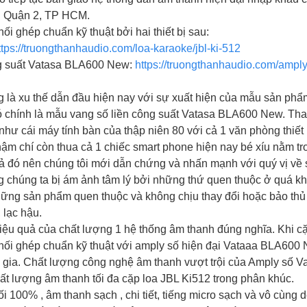
ại Quận 2, TP HCM.
 ghép chuẩn kỹ thuật bởi hai thiết bị sau:
ttps://truongthanhaudio.com/loa-karaoke/jbl-ki-512
ng suất Vatasa BLA600 New:
https://truongthanhaudio.com/ampl
g là xu thế dẫn đầu hiện nay với sự xuất hiện của mẫu sản ph
đó chính là mẫu vang số liền công suất Vatasa BLA600 New. Tha
g như cái máy tính bàn của thập niên 80 với cả 1 văn phòng thiế
hậm chí còn thua cả 1 chiếc smart phone hiện nay bé xíu nằm tr
uả đó nên chúng tôi mới dẫn chứng và nhấn mạnh với quý vị v
chúng ta bị ám ảnh tâm lý bởi những thứ quen thuộc ở quá khứ
ững sản phẩm quen thuộc và không chịu thay đổi hoặc bảo thủ
 lạc hậu.
iệu quả của chất lượng 1 hệ thống âm thanh đúng nghĩa. Khi c
ối ghép chuẩn kỹ thuật với amply số hiện đại Vataaa BLA600
i gia. Chất lượng công nghệ âm thanh vượt trội của Amply số
hất lượng âm thanh tối đa cặp loa JBL Ki512 trong phân khúc.
ối 100% , âm thanh sạch , chi tiết, tiếng micro sạch và vô cùng