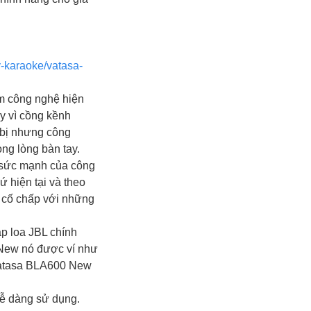
y-karaoke/vatasa-
ẩm công nghệ hiện
y vì cồng kềnh
t bị nhưng công
ong lòng bàn tay.
ề sức mạnh của công
 hiện tại và theo
 cố chấp với những
ặp loa JBL chính
 New nó được ví như
 Vatasa BLA600 New
 dễ dàng sử dụng.