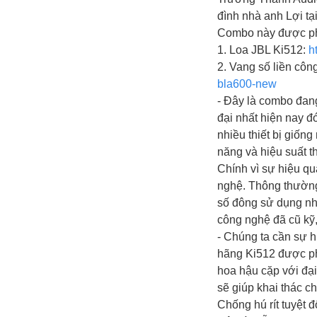
đình nhà anh Lợi t
Combo này được phối
1. Loa JBL Ki512:
h
2. Vang số liền cô
bla600-new
- Đây là combo đan
đại nhất hiện nay 
nhiều thiết bị giốn
năng và hiệu suất t
Chính vì sự hiệu q
nghệ. Thông thường 
số đông sử dụng nh
công nghệ đã cũ kỹ,
- Chúng ta cần sự h
hãng Ki512 được ph
hoa hậu cặp với đạ
sẽ giúp khai thác c
Chống hú rít tuyệt đ