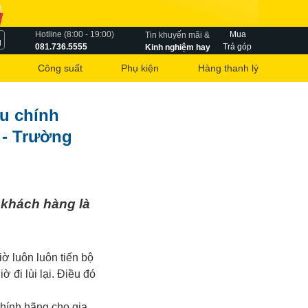
Hotline (8:00 - 19:00)
Mua
Tin khuyến mãi &
g
081.736.5555
Trả góp
Kinh nghiệm hay
Công suất
Phụ kiện
Hàng thanh lý
ẩu chính
 - Trường
khách hàng là
iờ luôn luôn tiến bộ
 đi lùi lại. Điều đó
chính hãng cho gia