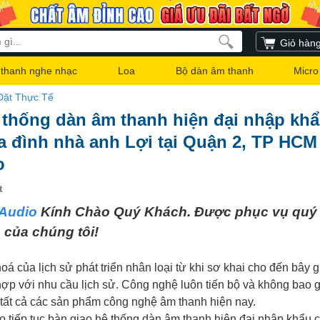
Giỏ hàn
thanh nghe nhạc
Loa
Bộ dàn âm thanh
Micro
Đặt Thực Tế
 thống dàn âm thanh hiện đại nhập kh
a đình nhà anh Lợi tại Quận 2, TP HCM
o
t
Audio
Kính Chào Quý Khách. Được phục vụ quý 
 của chúng tôi!
á của lịch sử phát triển nhân loại từ khi sơ khai cho đến bây g
hợp với nhu cầu lịch sử. Công nghệ luôn tiến bộ và không bao giờ
tất cả các sản phẩm công nghệ âm thanh hiện nay.
 tiếp tục bàn giao hệ thống dàn âm thanh hiện đại nhập khẩu 