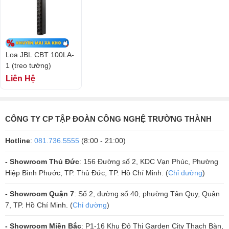
Loa JBL CBT 100LA-
1 (treo tường)
Liên Hệ
CÔNG TY CP TẬP ĐOÀN CÔNG NGHỆ TRƯỜNG THÀNH
Hotline
:
081.736.5555
(8:00 - 21:00)
- Showroom Thủ Đức
: 156 Đường số 2, KDC Vạn Phúc, Phường
Sự linh hoạt trong lắp đặt và vị trí được cung cấp bởi các giá treo
Hiệp Bình Phước, TP. Thủ Đức, TP. Hồ Chí Minh. (
Chỉ đường
)
tường được cung cấp cùng với JBL CBT 100LA-1 và mười miếng chèn
phía sau M6 có thể được sử dụng để chấp nhận giá đỡ của bên thứ
- Showroom Quận 7
: Số 2, đường số 40, phường Tân Quy, Quận
ba hoặc gắn loa bằng các tấm chắn thép rèn.
7, TP. Hồ Chí Minh. (
Chỉ đường
)
- Showroom Miền Bắc
: P1-16 Khu Đô Thị Garden City Thạch Bàn,