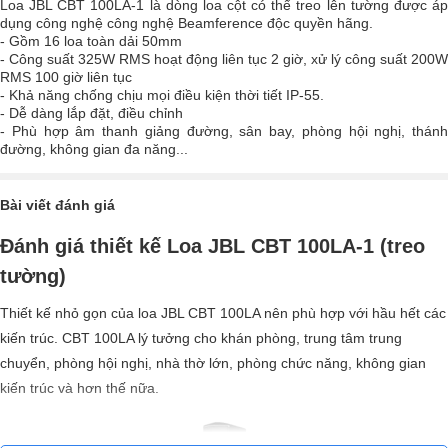
Loa JBL CBT 100LA-1 là dòng loa cột có thể treo lên tường được áp
dụng công nghệ công nghệ Beamference độc quyền hãng.
- Gồm 16 loa toàn dải 50mm
- Công suất 325W RMS hoạt động liên tục 2 giờ, xử lý công suất 200W
RMS 100 giờ liên tục
- Khả năng chống chịu mọi điều kiện thời tiết IP-55.
- Dễ dàng lắp đặt, điều chỉnh
- Phù hợp âm thanh giảng đường, sân bay, phòng hội nghị, thánh
đường, không gian đa năng...
Bài viết đánh giá
Đánh giá thiết kế Loa JBL CBT 100LA-1 (treo
tường)
Thiết kế nhỏ gọn của loa JBL CBT 100LA nên phù hợp với hầu hết các
kiến ​​trúc. CBT 100LA lý tưởng cho khán phòng, trung tâm trung
chuyển, phòng hội nghị, nhà thờ lớn, phòng chức năng, không gian
kiến ​​trúc và hơn thế nữa.