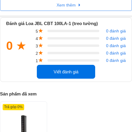
Xem thêm
Đánh giá Loa JBL CBT 100LA-1 (treo tường)
★
0 đánh giá
5
★
0 đánh giá
4
0
★
★
0 đánh giá
3
★
0 đánh giá
2
★
0 đánh giá
1
Viết đánh giá
Sản phẩm đã xem
Với thiết kế nhỏ gọn và một nút điều khiển (nhạc/giọng nói) để chuyển
đổi ngôn ngữ, nó đủ linh hoạt cho bất kỳ ai có nhu cầu sử dụng trong
Trả góp 0%
nhà hoặc ngoài trời.